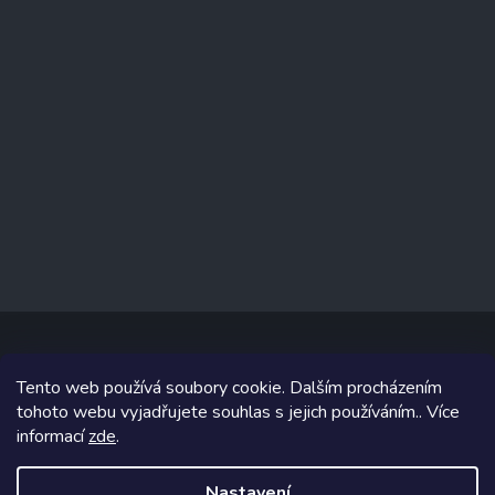
Tento web používá soubory cookie. Dalším procházením
Copyright 2026
prodejnaporcelanu.cz
. Všechna práva vyhrazena.
tohoto webu vyjadřujete souhlas s jejich používáním.. Více
informací
zde
.
Grafický návrh vytvořil a na Shoptet implementoval
Tomáš Hlad
&
Shoptetak.cz
.
Nastavení