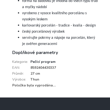
forma na bábovku je vhodná do všech typů trub
a myčky nádobí
vyrobeno z vysoce kvalitního porcelánu s
vysokým leskem
karlovarský porcelán - tradice - kvalia - design
český porcelánový výrobek
servírujte pokrmy a nápoje na porcelán, který
je ověřen generacemi
Doplňkové parametry
Kategorie
:
Pečící program
EAN
:
8592404430337
Průměr
:
27 cm
Výrobce
:
Thun
Položka byla vyprodána…
Z
á