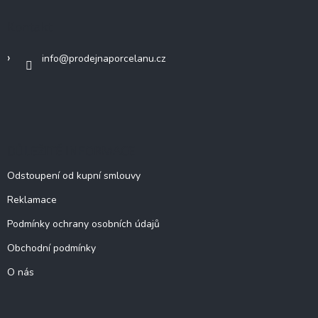
p
a
Kontakt
t
í
info
@
prodejnaporcelanu.cz
DŮLEŽITÉ INFORMACE
Odstoupení od kupní smlouvy
Reklamace
Podmínky ochrany osobních údajů
Obchodní podmínky
O nás