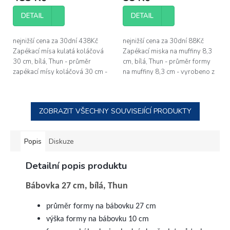
produktu
produktu
je
je
DETAIL
DETAIL
4,1
3,9
z
z
5
5
nejnižší cena za 30dní 438Kč
nejnižší cena za 30dní 88Kč
hvězdiček.
hvězdiček.
Zapékací mísa kulatá koláčová
Zapékací miska na muffiny 8,3
30 cm, bílá, Thun - průměr
cm, bílá, Thun - průměr formy
zapékací mísy koláčová 30 cm -
na muffiny 8,3 cm - vyrobeno z
vyrobeno z vysoce kvalitního
vysoce kvalitního porcelánu s
porcelánu s vysokým leskem...
vysokým leskem -...
ZOBRAZIT VŠECHNY SOUVISEJÍCÍ PRODUKTY
Popis
Diskuze
Detailní popis produktu
Bábovka 27 cm, bílá, Thun
průměr formy na bábovku 27 cm
výška formy na bábovku 10 cm