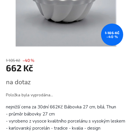
1 105 KČ
–40 %
1 105 Kč
–40 %
662 Kč
Měrná
na dotaz
cena:
Položka byla vyprodána…
nejnižší cena za 30dní 662Kč Bábovka 27 cm, bílá, Thun
- průměr bábovky 27 cm
- vyrobeno z vysoce kvalitního porcelánu s vysokým leskem
- karlovarský porcelán - tradice - kvalia - design