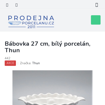
Přejít
na
obsah
Nákupní
košík
Bábovka 27 cm, bílý porcelán,
Thun
442
Značka:
Thun
AKCE