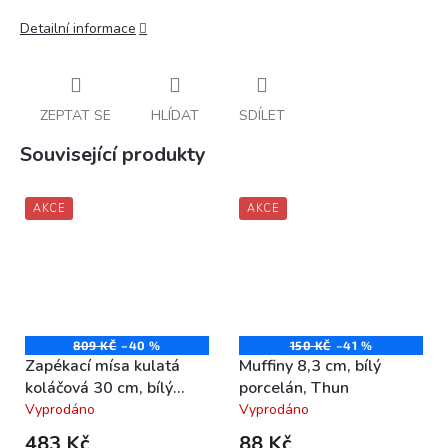
Detailní informace
ZEPTAT SE
HLÍDAT
SDÍLET
Související produkty
AKCE
AKCE
809 KČ
–40 %
150 KČ
–41 %
Zapékací mísa kulatá
Muffiny 8,3 cm, bílý
koláčová 30 cm, bílý
porcelán, Thun
porcelán, Thun
Vyprodáno
Vyprodáno
Průměrné
Průměrné
hodnocení
hodnocení
483 Kč
88 Kč