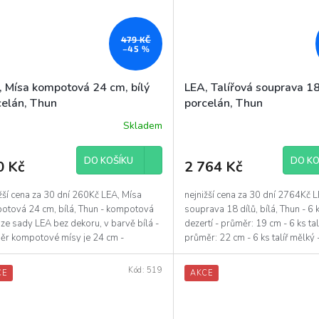
479 KČ
–45 %
, Mísa kompotová 24 cm, bílý
LEA, Talířová souprava 18 
celán, Thun
porcelán, Thun
Skladem
ěrné
Průměrné
ocení
hodnocení
uktu
produktu
DO KOŠÍKU
DO KO
0 Kč
2 764 Kč
je
4,3
z
žší cena za 30 dní 260Kč LEA, Mísa
nejnižší cena za 30 dní 2764Kč L
5
otová 24 cm, bílá, Thun - kompotová
souprava 18 dílů, bílá, Thun - 6 k
diček.
hvězdiček.
ze sady LEA bez dekoru, v barvě bílá -
dezertí - průměr: 19 cm - 6 ks tal
ěr kompotové mísy je 24 cm -
průměr: 22 cm - 6 ks talíř mělký -.
eno z vysoce...
Kód:
519
CE
AKCE