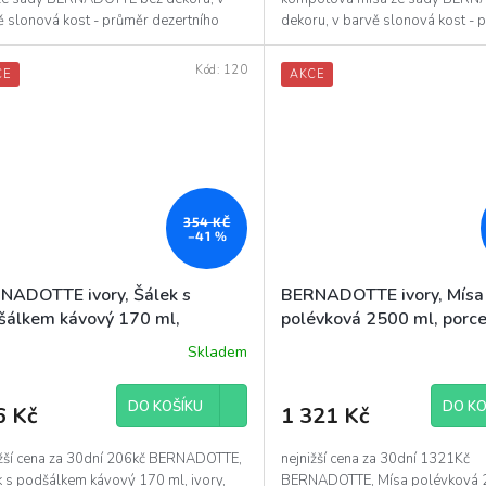
ě slonová kost - průměr dezertního
dekoru, v barvě slonová kost - 
 je 19...
kompotové mísy je 23 cm...
Kód:
120
CE
AKCE
354 KČ
–41 %
NADOTTE ivory, Šálek s
BERNADOTTE ivory, Mísa
šálkem kávový 170 ml,
polévková 2500 ml, porc
celán Thun
Skladem
ěrné
ocení
uktu
DO KOŠÍKU
DO KO
6 Kč
1 321 Kč
ižší cena za 30dní 206kč BERNADOTTE,
nejnižší cena za 30dní 1321Kč
k s podšálkem kávový 170 ml, ivory,
BERNADOTTE, Mísa polévková 