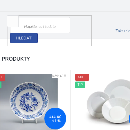
Zákazni
HLEDAT
 PRODUKTY
Kód:
418
CE
AKCE
TIP
414 KČ
–41 %