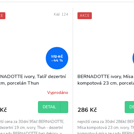
Kód:
124
CE
AKCE
172 KČ
–44 %
NADOTTE ivory, Talíř dezertní
BERNADOTTE ivory, Mísa
cm, porcelán Thun
kompotová 23 cm, porcel
Vyprodáno
ěrné
ocení
uktu
DETAIL
DE
 Kč
286 Kč
ižší cena za 30dní 95kč BERNADOTTE,
nejnižší cena za 30dní 286kč 
 dezertní 19 cm, ivory, Thun - dezertní
Mísa kompotová 23 cm, ivory, T
diček.
ř ze sady BERNADOTTE bez dekoru, v
kompotová mísa ze sady BERN