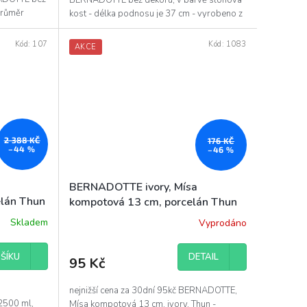
průměr
kost - délka podnosu je 37 cm - vyrobeno z
vysoce...
Kód:
107
Kód:
1083
AKCE
2 388 KČ
176 KČ
–44 %
–46 %
BERNADOTTE ivory, Mísa
elán Thun
kompotová 13 cm, porcelán Thun
Skladem
Vyprodáno
Průměrné
hodnocení
produktu
DETAIL
ŠÍKU
95 Kč
je
5,0
z
nejnižší cena za 30dní 95kč BERNADOTTE,
5
2500 ml,
Mísa kompotová 13 cm, ivory, Thun -