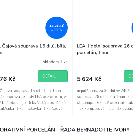
3 621 KČ
–39 %
 Čajová souprava 15 dílů, bílá,
LEA, Jídelní souprava 26 dí
n
porcelán, Thun
skladem 1 ks
ěrné
Průměrné
ocení
hodnocení
uktu
produktu
DETAIL
DE
176 Kč
5 624 Kč
je
4,2
z
Čajová souprava 15 dílů, bílá, Thun-
nejnižší cena za 30 dní 5624Kč LE
5
vá souprava ze sady LEA bez dekoru, v
souprava 26 dílů, bílá, Thun - s
diček.
hvězdiček.
 bílá obsahuje:- 6 ks šálků a podšálků-
obsahuje: - 6x talíř dezertní, hl
cukřenka- 1 ks mlékovka- 1 ks čajová
- 2x kompotová mísa - 1x ováln
ice
mělká...
ORATIVNÍ PORCELÁN - ŘADA BERNADOTTE IVORY