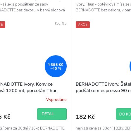
diček.
 - šálek s podšálkem ze sady
ivory, Thun - polévková mísa ze
ADOTTE bez dekoru, v barvě slonová
BERNADOTTE bez dekoru, v bar
- objem šálku je...
kost - objem polévkové mísy je 
Kód:
95
CE
AKCE
1 308 KČ
–45 %
NADOTTE ivory, Konvice
BERNADOTTE ivory, Šále
ová 1200 ml, porcelán Thun
podšálkem espresso 90 m
porcelán Thun
Vyprodáno
ěrné
ocení
uktu
DETAIL
DO KO
6 Kč
182 Kč
ižší cena za 30dní 716kč BERNADOTTE,
nejnižší cena za 30dní 182kč 