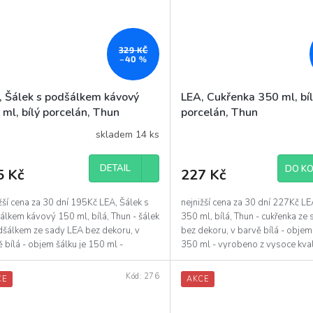
329 KČ
–40 %
, Šálek s podšálkem kávový
LEA, Cukřenka 350 ml, bí
ml, bílý porcelán, Thun
porcelán, Thun
skladem 14 ks
DETAIL
DO KO
5 Kč
227 Kč
žší cena za 30 dní 195Kč LEA, Šálek s
nejnižší cena za 30 dní 227Kč L
lkem kávový 150 ml, bílá, Thun - šálek
350 ml, bílá, Thun - cukřenka ze
dšálkem ze sady LEA bez dekoru, v
bez dekoru, v barvě bílá - objem
 bílá - objem šálku je 150 ml -
350 ml - vyrobeno z vysoce kval
eno z...
porcelánu
Kód:
276
CE
AKCE