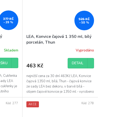
377 KČ
926 KČ
–39 %
–50 %
lý
LEA, Konvice čajová 1 350 ml, bílý
porcelán, Thun
Skladem
Vyprodáno
DETAIL
ŠÍKU
463 Kč
EA, Cukřenka
nejnižší cena za 30 dní 463Kč LEA, Konvice
 sady LEA
čajová 1350 ml, bílá, Thun - čajová konvice
 cukřenky je
ze sady LEA bez dekoru, v barvě bílá -
itního
objem čajové konvice je 1350 ml - vyrobeno
z...
Kód:
277
Kód:
278
AKCE