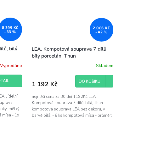
8 399 KČ
2 086 KČ
–33 %
–42 %
lů, bílý
LEA, Kompotová souprava 7 dílů,
bílý porcelán, Thun
Vyprodáno
Skladem
Průměrné
hodnocení
produktu
TAIL
DO KOŠÍKU
1 192 Kč
je
4,7
z
A, Jídelní
nejnižší cena za 30 dní 1192Kč LEA,
5
ouprava
Kompotová souprava 7 dílů, bílá, Thun -
hvězdiček.
uboký, mělký
kompotová souprava LEA bez dekoru, v
á mísa - 1x
barvě bílá: - 6 ks kompotová mísa - průměr:
16 cm - 1 ks...