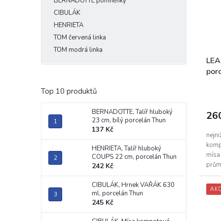
BERNADOTTE pomněnky
K
CIBULÁK
a
HENRIETA
TOM červená linka
r
TOM modrá linka
l
LEA
o
por
v
Prům
Top 10 produktů
a
hodn
r
prod
BERNADOTTE, Talíř hluboký
26
je
23 cm, bílý porcelán Thun
s
3,8
137 Kč
k
z
nejni
5
komp
é
HENRIETA, Talíř hluboký
hvěz
mísa 
COUPS 22 cm, porcelán Thun
h
prům
242 Kč
vyrob
o
CIBULÁK, Hrnek VAŘÁK 630
p
AK
ml, porcelán Thun
245 Kč
o
r