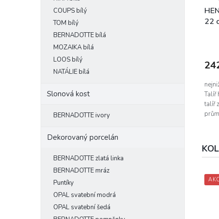
l
c
HEN
COUPS bílý
22 
TOM bílý
e
BERNADOTTE bílá
l
Prům
hodn
MOZAIKA bílá
a
prod
LOOS bílý
24
n
je
NATÁLIE bílá
3,9
u
z
nejn
.
Slonová kost
5
Talí
hvěz
talí
c
průmě
BERNADOTTE ivory
z
vyrob
-
Dekorovaný porcelán
p
KOL
BERNADOTTE zlatá linka
r
BERNADOTTE mráz
o
AK
Puntíky
d
OPAL svatební modrá
e
OPAL svatební šedá
j