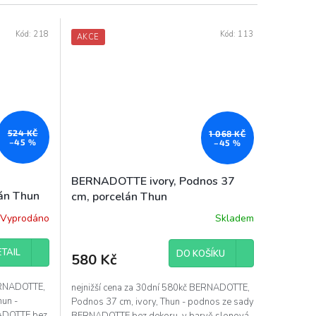
Kód:
218
Kód:
113
AKCE
524 KČ
1 068 KČ
–45 %
–45 %
BERNADOTTE ivory, Podnos 37
án Thun
cm, porcelán Thun
Vyprodáno
Skladem
TAIL
DO KOŠÍKU
580 Kč
BERNADOTTE,
nejnižší cena za 30dní 580kč BERNADOTTE,
hun -
Podnos 37 cm, ivory, Thun - podnos ze sady
ADOTTE bez
BERNADOTTE bez dekoru, v barvě slonová