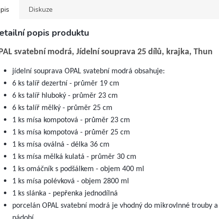
pis
Diskuze
etailní popis produktu
PAL svatební modrá, Jídelní souprava 25 dílů, krajka, Thun
jídelní souprava OPAL svatební modrá obsahuje:
6 ks talíř dezertní - průměr 19 cm
6 ks talíř hluboký - průměr 23 cm
6 ks talíř mělký - průměr 25 cm
1 ks mísa kompotová - průměr 23 cm
1 ks mísa kompotová - průměr 25 cm
1 ks mísa oválná - délka 36 cm
1 ks mísa mělká kulatá - průměr 30 cm
1 ks omáčník s podšálkem - objem 400 ml
1 ks mísa polévková - objem 2800 ml
1 ks slánka - pepřenka jednodílná
porcelán OPAL svatební modrá je vhodný do mikrovlnné trouby 
nádobí