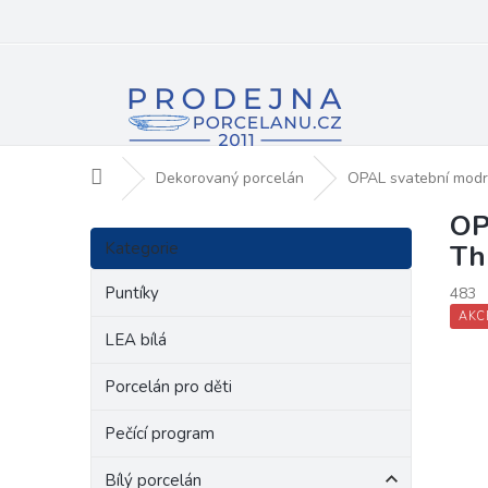
Přejít
na
obsah
Domů
Dekorovaný porcelán
OPAL svatební mod
OP
P
Přeskočit
o
Kategorie
Th
kategorie
s
t
Puntíky
483
r
AKC
a
LEA bílá
n
Porcelán pro děti
n
í
Pečící program
p
a
Bílý porcelán
n