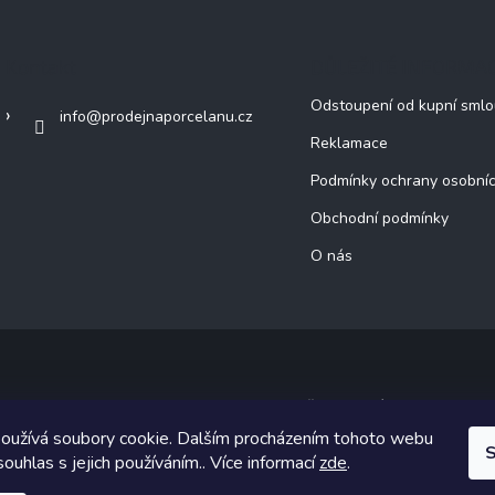
Kontakt
DŮLEŽITÉ INFORMA
Odstoupení od kupní sml
info
@
prodejnaporcelanu.cz
Reklamace
Podmínky ochrany osobníc
Obchodní podmínky
O nás
Copyright 2026
prodejnaporcelanu.cz
. Všechna práva vyhrazena.
oužívá soubory cookie. Dalším procházením tohoto webu
ický návrh vytvořil a na Shoptet implementoval
Tomáš Hlad
&
Shoptet
S
souhlas s jejich používáním.. Více informací
zde
.
Vytvořil Shoptet