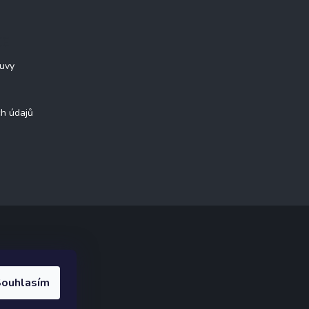
CE
ouvy
h údajů
ak.cz
.
ouhlasím