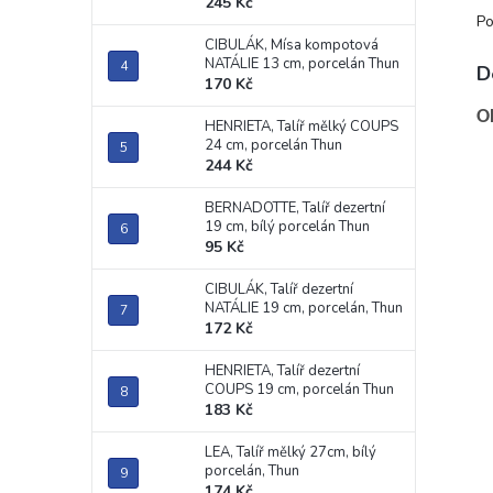
245 Kč
Po
CIBULÁK, Mísa kompotová
NATÁLIE 13 cm, porcelán Thun
D
170 Kč
O
HENRIETA, Talíř mělký COUPS
24 cm, porcelán Thun
244 Kč
BERNADOTTE, Talíř dezertní
19 cm, bílý porcelán Thun
95 Kč
CIBULÁK, Talíř dezertní
NATÁLIE 19 cm, porcelán, Thun
172 Kč
HENRIETA, Talíř dezertní
COUPS 19 cm, porcelán Thun
183 Kč
LEA, Talíř mělký 27cm, bílý
porcelán, Thun
174 Kč