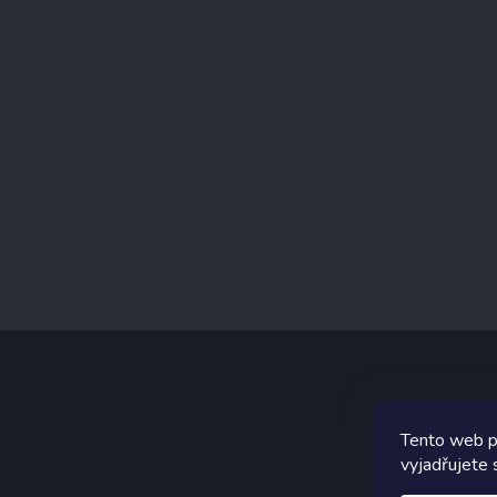
á
p
a
t
í
Tento web p
Graf
vyjadřujete 