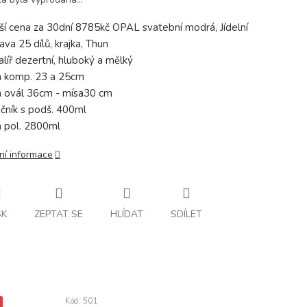
žší cena za 30dní 8785kč OPAL svatební modrá, Jídelní
ava 25 dílů, krajka, Thun
alíř dezertní, hluboký a mělký
a komp. 23 a 25cm
a ovál 36cm - mísa30 cm
čník s podš. 400ml
a pol. 2800ml
ní informace
SK
ZEPTAT SE
HLÍDAT
SDÍLET
Kód:
501