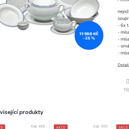
nejni
soupr
- 6x t
- mís
11 988 KČ
–26 %
- mís
- omá
- mís
Detail
TI
visející produkty
Kód:
499
Kód:
500
CE
AKCE
AKCE