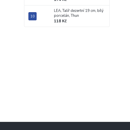
LEA, Talíř dezertní 19 cm, bílý
porcelán, Thun
118 Kč
Z