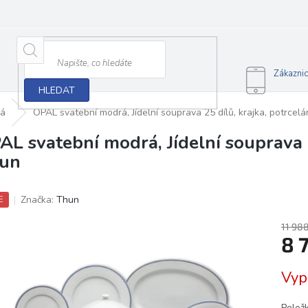
Zákazni
HLEDAT
rá
OPAL svatební modrá, Jídelní souprava 25 dílů, krajka, potrcel
AL svatební modrá, Jídelní souprava 2
un
Značka:
Thun
E
11 98
8 
Měrn
Vyp
cena:
Polož