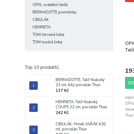
OPAL svatební šedá
BERNADOTTE pomněnky
CIBULÁK
HENRIETA
TOM červená linka
TOM modrá linka
OPA
Talí
cm, 
Prům
hodn
Top 10 produktů
19
prod
je
BERNADOTTE, Talíř hluboký
4,7
DO
23 cm, bílý porcelán Thun
z
137 Kč
5
nejni
hvěz
HENRIETA, Talíř hluboký
OPAL
COUPS 22 cm, porcelán Thun
dezer
242 Kč
Thun 
OPAL
CIBULÁK, Hrnek VAŘÁK 630
průmě
ml, porcelán Thun