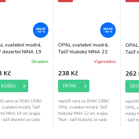
325 KČ
399 KČ
–40 %
–40 %
L svatební modrá,
OPAL svatební modrá,
OPAL 
ř dezertní NINA 19
Talíř hluboký NINA 22
Talíř
krajka, porcelán Thu
cm, krajka, porcelán
krajk
Skladem
Vyprodáno
ěrné
Průměr
Thun
ocení
hodnoc
3 Kč
238 Kč
262 
uktu
produk
je
4,8
DETAIL
DET
 KOŠÍKU
z
5
žší cena za 30dní 193kč
nejnižší cena za 30dní 238kč
nejnižš
diček.
hvězdič
 svatební modrá, Talíř
OPAL svatební modrá, Talíř
OPAL sv
tní NINA 19 cm, krajka,
hluboký NINA 22 cm, krajka,
mělký N
- talíř dezertní ze sady
Thun - talíř hluboký ze sady
- talíř
 svatební modrá krajka -
OPAL svatební modrá krajka -
svatebn
r dezertního talíře 19 cm
průměr hlubokého talíře 22 cm
mělkého