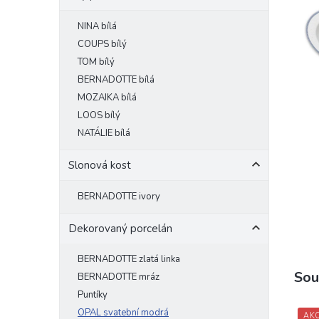
e
NINA bílá
l
COUPS bílý
TOM bílý
BERNADOTTE bílá
MOZAIKA bílá
LOOS bílý
NATÁLIE bílá
Slonová kost
BERNADOTTE ivory
Dekorovaný porcelán
BERNADOTTE zlatá linka
Sou
BERNADOTTE mráz
Puntíky
OPAL svatební modrá
AK