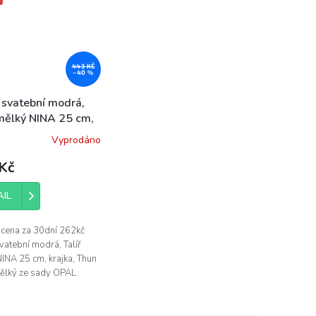
443 KČ
–40 %
svatební modrá,
 mělký NINA 25 cm,
a, porcelán Thun
Vyprodáno
né
ení
Kč
tu
AIL
í cena za 30dní 262kč
ek.
atební modrá, Talíř
INA 25 cm, krajka, Thun
 mělký ze sady OPAL
í modrá krajka - průměr
 talíře 25 cm