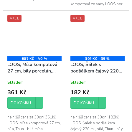
kompotová ze sady LOOS bez
dekoru - objem čajové konvice
dekoru - délka mísy
LOOS 1 000 ml
kompotové LOOS 18 cm -
AKCE
AKCE
vyrobeno z vysoce...
607 KČ
–40 %
301 KČ
–39 %
LOOS, Mísa kompotová
LOOS, Šálek s
27 cm, bílý porcelán,
podšálkem čajový 220
Thun
ml, bílý porcelán, Thun
Skladem
Skladem
361 Kč
182 Kč
DO KOŠÍKU
DO KOŠÍKU
nejnižší cena za 30dní 361kč
nejnižší cena za 30dní 182kč
LOOS, Mísa kompotová 27 cm,
LOOS, Šálek s podšálkem
bílá, Thun - bílá mísa
čajový 220 ml, bílá, Thun - bílý