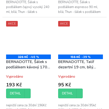
BERNADOTTE, Šálek s
BERNADOTTE, Šálek s
podšálkem čajový vysoký 240
podšálkem espresso 90 ml,
ml, bílá, Thun - šálek s
bílá, Thun - šálek s podšálkem
podšálkem ze sady
ze sady BERNADOTTE bez
BERNADOTTE bez dekoru, v
dekoru, v barvě bílá - objem
AKCE
AKCE
barvě bílá - objem šálku je
šálku je 90 ml -...
240...
326 KČ
–40 %
156 KČ
–39 %
BERNADOTTE, Šálek s
BERNADOTTE, Talíř
podšálkem kávový 170
dezertní 19 cm, bílý
ml, bílý porcelán Thun
porcelán Thun
Vyprodáno
Vyprodáno
193 Kč
95 Kč
DETAIL
DETAIL
nejnižší cena za 30dní 196Kč
nejnižší cena za 30dní 95kč