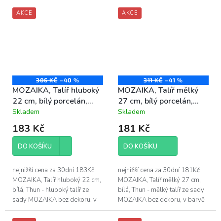
bílá obsahuje: - 6 ks
talíře je 19 cm - vyrobeno...
AKCE
AKCE
kompotová mísa - průměr: 16...
306 KČ
–40 %
311 KČ
–41 %
MOZAIKA, Talíř hluboký
MOZAIKA, Talíř mělký
22 cm, bílý porcelán,
27 cm, bílý porcelán,
Thun
Thun
Skladem
Skladem
Průměrné
Průměrné
hodnocení
hodnocení
183 Kč
181 Kč
produktu
produktu
je
je
DO KOŠÍKU
DO KOŠÍKU
4,2
4,6
z
z
5
5
nejnižší cena za 30dní 183Kč
nejnižší cena za 30dní 181Kč
hvězdiček.
hvězdiček.
MOZAIKA, Talíř hluboký 22 cm,
MOZAIKA, Talíř mělký 27 cm,
bílá, Thun - hluboký talíř ze
bílá, Thun - mělký talíř ze sady
sady MOZAIKA bez dekoru, v
MOZAIKA bez dekoru, v barvě
barvě bílá - průměr hlubokého
bílá - průměr mělkého talíře je
talíře je 22 cm - vyrobeno z...
27 cm - vyrobeno z vysoce...