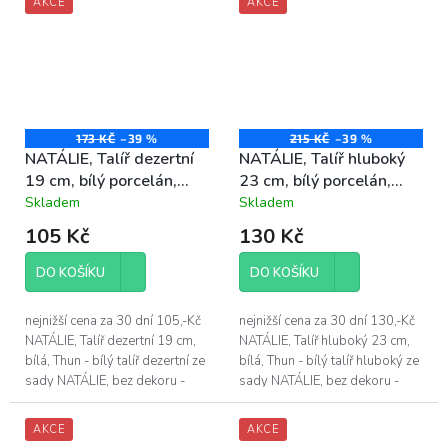
AKCE
AKCE
kompotová misa...
173 KČ
–39 %
215 KČ
–39 %
NATÁLIE, Talíř dezertní
NATÁLIE, Talíř hluboký
19 cm, bílý porcelán,
23 cm, bílý porcelán,
Thun
Thun
Skladem
Skladem
Průměrné
Průměrné
hodnocení
hodnocení
105 Kč
130 Kč
produktu
produktu
je
je
DO KOŠÍKU
DO KOŠÍKU
4,4
4,4
z
z
5
5
nejnižší cena za 30 dní 105,-Kč
nejnižší cena za 30 dní 130,-Kč
hvězdiček.
hvězdiček.
NATÁLIE, Talíř dezertní 19 cm,
NATÁLIE, Talíř hluboký 23 cm,
bílá, Thun - bílý talíř dezertní ze
bílá, Thun - bílý talíř hluboký ze
sady NATÁLIE, bez dekoru -
sady NATÁLIE, bez dekoru -
průměr dezertního talíře
průměr hlubokého talíře
NATÁLIE 19 cm
NATÁLIE 23 cm
AKCE
AKCE