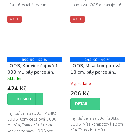
bílá: - 6 ks talíř dezertní -
souprava LOOS obsahuje: - 6
průměr: 19 cm - 6 ks talíř
ks kompotová mísa - průměr:
hluboký - průměr: 22 cm - 6
18 cm - 1 ks kompotová mísa
AKCE
AKCE
ks...
-...
890 KČ
–52 %
348 KČ
–40 %
LOOS, Konvice čajová 1
LOOS, Mísa kompotová
000 ml, bílý porcelán,
18 cm, bílý porcelán,
Thun
Thun
Skladem
Průměrné
Vyprodáno
hodnocení
424 Kč
produktu
206 Kč
je
DO KOŠÍKU
5,0
DETAIL
z
5
nejnižší cena za 30dní 424Kč
hvězdiček.
nejnižší cena za 30dní 206kč
LOOS, Konvice čajová 1 000
LOOS, Mísa kompotová 18 cm,
ml, bílá, Thun - bílá čajová
bílá, Thun - bílá mísa
konvice ze sady LOOS bez