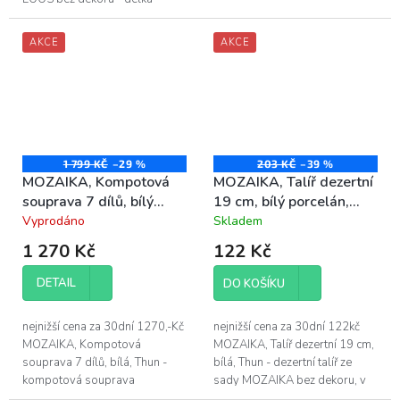
dekoru, v barvě bílá obsahuje: -
mělkého talíře LOOS 30 cm -
6x talíř dezertní 21cm - 6x...
vyrobeno z vysoce kvalitního...
AKCE
AKCE
1 799 KČ
–29 %
203 KČ
–39 %
MOZAIKA, Kompotová
MOZAIKA, Talíř dezertní
souprava 7 dílů, bílý
19 cm, bílý porcelán,
porcelán, Thun
Thun
Vyprodáno
Skladem
Průměrné
Průměrné
hodnocení
hodnocení
1 270 Kč
122 Kč
produktu
produktu
je
je
DETAIL
DO KOŠÍKU
4,5
4,5
z
z
5
5
nejnižší cena za 30dní 1270,-Kč
nejnižší cena za 30dní 122kč
hvězdiček.
hvězdiček.
MOZAIKA, Kompotová
MOZAIKA, Talíř dezertní 19 cm,
souprava 7 dílů, bílá, Thun -
bílá, Thun - dezertní talíř ze
kompotová souprava
sady MOZAIKA bez dekoru, v
MOZAIKA bez dekoru, v barvě
barvě bílá - průměr dezertního