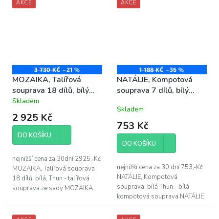
AKCE
AKCE
3 730 KČ
–21 %
1 188 KČ
–36 %
MOZAIKA, Talířová
NATÁLIE, Kompotová
souprava 18 dílů, bílý
souprava 7 dílů, bílý
porcelán, Thun
porcelán, Thun
Skladem
Průměrné
Skladem
hodnocení
2 925 Kč
produktu
753 Kč
je
DO KOŠÍKU
4,3
DO KOŠÍKU
z
5
nejnižší cena za 30dní 2925,-Kč
hvězdiček.
nejnižší cena za 30 dní 753,-Kč
MOZAIKA, Talířová souprava
NATÁLIE, Kompotová
18 dílů, bílá, Thun - talířová
souprava, bílá Thun - bílá
souprava ze sady MOZAIKA
kompotová souprava NATÁLIE
bez dekoru, v barvě bílá
obsahuje: - 6 ks kompotová
obsahuje: - 6x TD 19 cm - 6x
mísa NATÁLIE 13 cm - 1 ks
Thl 22...