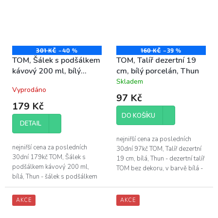
301 KČ
–40 %
160 KČ
–39 %
TOM, Šálek s podšálkem
TOM, Talíř dezertní 19
kávový 200 ml, bílý
cm, bílý porcelán, Thun
porcelán, Thun
Skladem
Průměrné
Vyprodáno
hodnocení
97 Kč
produktu
179 Kč
je
DO KOŠÍKU
4,8
DETAIL
z
5
nejniřší cena za posledních
hvězdiček.
nejniřší cena za posledních
30dní 97kč TOM, Talíř dezertní
30dní 179kč TOM, Šálek s
19 cm, bílá, Thun - dezertní talíř
podšálkem kávový 200 ml,
TOM bez dekoru, v barvě bílá -
bílá, Thun - šálek s podšálkem
průměr dezertního talíře je 19
TOM bez dekoru, v barvě bílá -
cm - vyrobeno z...
objem šálku 200 ml - vyrobeno
AKCE
AKCE
z...