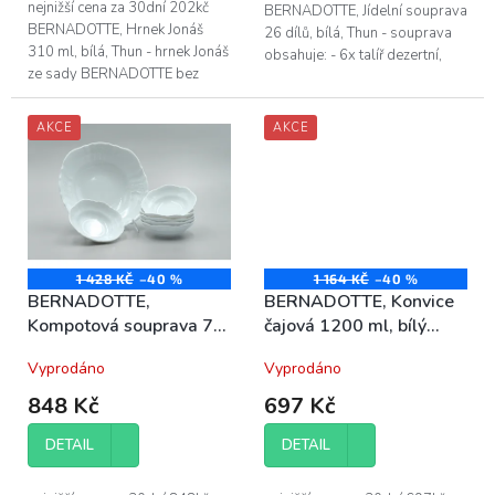
hvězdiček.
nejnižší cena za 30dní 202kč
BERNADOTTE, Jídelní souprava
BERNADOTTE, Hrnek Jonáš
26 dílů, bílá, Thun - souprava
310 ml, bílá, Thun - hrnek Jonáš
obsahuje: - 6x talíř dezertní,
ze sady BERNADOTTE bez
hluboký, mělký - 2x kompotová
dekoru, v barvě bílá - objem
mísa - 1x oválná mísa - 1x...
hrnku je 310 ml - vyrobeno z
AKCE
AKCE
vysoce...
1 428 KČ
–40 %
1 164 KČ
–40 %
BERNADOTTE,
BERNADOTTE, Konvice
Kompotová souprava 7
čajová 1200 ml, bílý
dílů, bílý porcelán Thun
porcelán Thun
Vyprodáno
Vyprodáno
848 Kč
697 Kč
DETAIL
DETAIL