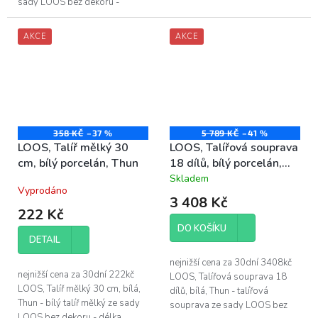
sady LOOS bez dekoru -
vysoce kvalitního porcelánu s
vyrobeno z vysoce kvalitního
vysokým leskem
porcelánu s vysokým leskem
AKCE
AKCE
358 KČ
–37 %
5 789 KČ
–41 %
LOOS, Talíř mělký 30
LOOS, Talířová souprava
cm, bílý porcelán, Thun
18 dílů, bílý porcelán,
Thun
Skladem
Průměrné
Vyprodáno
hodnocení
3 408 Kč
produktu
222 Kč
je
DO KOŠÍKU
4,8
DETAIL
z
5
nejnižší cena za 30dní 3408kč
hvězdiček.
nejnižší cena za 30dní 222kč
LOOS, Talířová souprava 18
LOOS, Talíř mělký 30 cm, bílá,
dílů, bílá, Thun - talířová
Thun - bílý talíř mělký ze sady
souprava ze sady LOOS bez
LOOS bez dekoru - délka