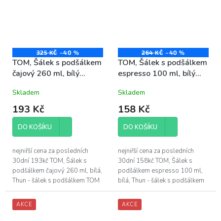
325 KČ
–40 %
264 KČ
–40 %
TOM, Šálek s podšálkem
TOM, Šálek s podšálkem
čajový 260 ml, bílý
espresso 100 ml, bílý
porcelán, Thun
porcelán, Thun
Skladem
Skladem
193 Kč
158 Kč
DO KOŠÍKU
DO KOŠÍKU
nejniřší cena za posledních
nejniřší cena za posledních
30dní 193kč TOM, Šálek s
30dní 158kč TOM, Šálek s
podšálkem čajový 260 ml, bílá,
podšálkem espresso 100 ml,
Thun - šálek s podšálkem TOM
bílá, Thun - šálek s podšálkem
bez dekoru, v barvě bílá -
TOM bez dekoru, v barvě bílá -
objem šálku 260 ml - vyrobeno
objem šálku 100 ml - vyrobeno
AKCE
AKCE
z...
z...