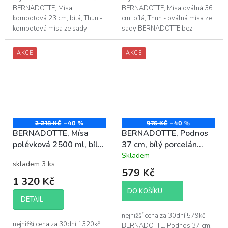
BERNADOTTE, Mísa
BERNADOTTE, Mísa oválná 36
kompotová 23 cm, bílá, Thun -
cm, bílá, Thun - oválná mísa ze
kompotová mísa ze sady
sady BERNADOTTE bez
BERNADOTTE bez dekoru, v
dekoru, v barvě bílá - délka
barvě bílá - průměr kompotové
oválné mísy je 36 cm
AKCE
AKCE
mísy je 23 cm -...
2 218 KČ
–40 %
976 KČ
–40 %
BERNADOTTE, Mísa
BERNADOTTE, Podnos
polévková 2500 ml, bílý
37 cm, bílý porcelán
porcelán Thun
Thun
Skladem
Průměrné
skladem 3 ks
hodnocení
579 Kč
produktu
1 320 Kč
je
DO KOŠÍKU
4,0
DETAIL
z
5
nejnižší cena za 30dní 579kč
hvězdiček.
nejnižší cena za 30dní 1320kč
BERNADOTTE, Podnos 37 cm,