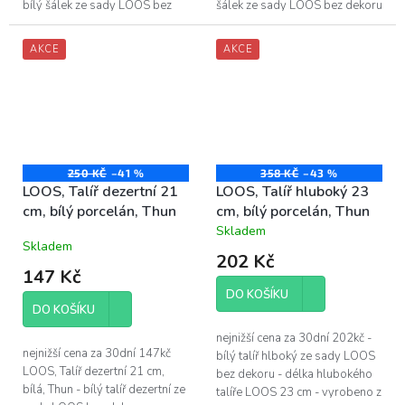
bílý šálek ze sady LOOS bez
šálek ze sady LOOS bez dekoru
dekoru - objem šálku LOOS
- objem šálku LOOS 150 ml
100 ml - vyrobeno z vysoce
AKCE
AKCE
kvalitního...
250 KČ
–41 %
358 KČ
–43 %
LOOS, Talíř dezertní 21
LOOS, Talíř hluboký 23
cm, bílý porcelán, Thun
cm, bílý porcelán, Thun
Skladem
Průměrné
Skladem
hodnocení
202 Kč
produktu
147 Kč
je
DO KOŠÍKU
4,1
DO KOŠÍKU
z
5
nejnižší cena za 30dní 202kč -
hvězdiček.
nejnižší cena za 30dní 147kč
bílý talíř hlboký ze sady LOOS
LOOS, Talíř dezertní 21 cm,
bez dekoru - délka hlubokého
bílá, Thun - bílý talíř dezertní ze
talíře LOOS 23 cm - vyrobeno z