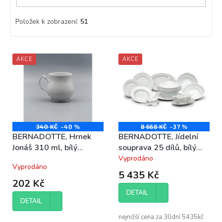
Položek k zobrazení:
51
V
AKCE
AKCE
ý
p
i
s
p
r
o
340 KČ
–40 %
8 668 KČ
–37 %
BERNADOTTE, Hrnek
BERNADOTTE, Jídelní
d
Jonáš 310 ml, bílý
souprava 25 dílů, bílý
u
porcelán Thun
porcelán Thun
Vyprodáno
k
Průměrné
Vyprodáno
hodnocení
t
5 435 Kč
produktu
ů
202 Kč
je
DETAIL
4,3
DETAIL
z
5
nejnižší cena za 30dní 5435kč