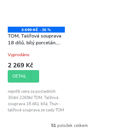
3 599 KČ
–36 %
TOM, Talířová souprava
18 dílů, bílý porcelán,
Thun
Vyprodáno
2 269 Kč
DETAIL
nejniřší cena za posledních
30dní 2269kč TOM, Talířová
souprava 18 dílů, bílá, Thun -
talířová souprava ze sady TOM
bez dekoru, v barvě bílá
obsahuje: - 6x talíř dezertní
51
položek celkem
O
19cm...
v