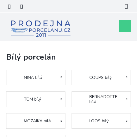
Přejít
na
obsah
Nákupní
košík
Bílý porcelán
NINA bílá
COUPS bílý
BERNADOTTE
TOM bílý
bílá
MOZAIKA bílá
LOOS bílý