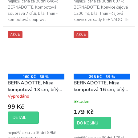
nejnižší cena za 30dní 848kč
nejnižší cena za 30dní 697kč
BERNADOTTE, Kompotová
BERNADOTTE, Konvice čajová
souprava 7 dílů, bílá, Thun -
1200 ml, bílá, Thun - čajová
kompotová souprava
konvice ze sady BERNADOTTE
BERNADOTTE bez dekoru, v
bez dekoru, v barvě bílá -
barvě bílá obsahuje: - 6 ks
objem čajové konvice je 1200
AKCE
AKCE
kompotová mísa - průměr:...
ml -...
160 KČ
–38 %
298 KČ
–39 %
BERNADOTTE, Mísa
BERNADOTTE, Mísa
kompotová 13 cm, bílý
kompotová 16 cm, bílý
porcelán Thun
porcelán Thun
Vyprodáno
Průměrné
Skladem
hodnocení
99 Kč
produktu
179 Kč
je
DETAIL
3,9
DO KOŠÍKU
z
5
nejnižší cena za 30dní 99kč