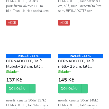
BERNADOTTE, Šálek s
BERNADOTTE, Talíř dezertní 19
podšálkem kávový 170 ml,
cm, bílá, Thun - dezertní talíř ze
bílá, Thun - šálek s podšálkem
sady BERNADOTTE bez
ze sady BERNADOTTE bez
dekoru, v barvě bílá - průměr
dekoru, v barvě bílá - objem
dezertního talíře je 19 cm -...
AKCE
AKCE
šálku je 170 ml -...
236 KČ
–41 %
249 KČ
–41 %
BERNADOTTE, Talíř
BERNADOTTE, Talíř
hluboký 23 cm, bílý
mělký 25 cm, bílý
porcelán Thun
porcelán Thun
Skladem
Skladem
Průměrné
Průměrné
hodnocení
hodnocení
137 Kč
145 Kč
produktu
produktu
je
je
DO KOŠÍKU
DO KOŠÍKU
4,5
4,4
z
z
5
5
nejnižší cena za 30dní 137kč
nejnižší cena za 30dní 145kč
hvězdiček.
hvězdiček.
BERNADOTTE, Talíř hluboký 23
BERNADOTTE, Talíř mělký 25