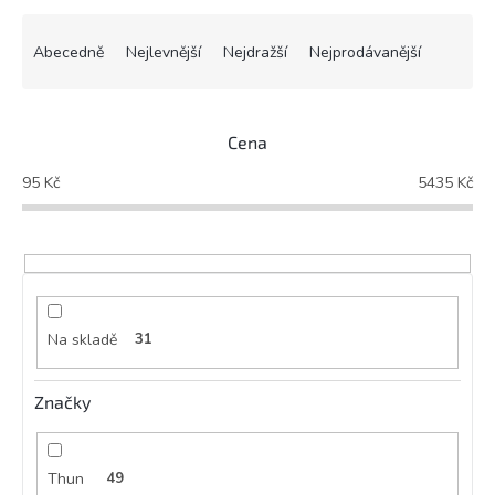
Ř
a
Abecedně
Nejlevnější
Nejdražší
Nejprodávanější
z
e
n
Cena
í
p
95
Kč
5435
Kč
r
o
d
u
k
t
ů
Na skladě
31
Značky
Thun
49