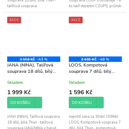
souprava 18 dílů, bílá, Thun -
souprava COUPS obsahuje: - 6
talířová souprava
ks talíř dezertní COUPS, průměr
BERNADOTTE bez dekoru, v
19 cm - 6 ks talíř hluboký
barvě bílá obsahuje: - 6x talíř
COUPS, průměr 22 cm - 6 ks...
AKCE
AKCE
dezertní 19cm - 6x...
3 558 KČ
–43 %
2 695 KČ
–40 %
JANA (NINA), Talířová
LOOS, Kompotová
souprava 18 dílů, bílý
souprava 7 dílů, bílý
porcelán, Thun
porcelán, Thun
Skladem
Skladem
1 999 Kč
1 596 Kč
DO KOŠÍKU
DO KOŠÍKU
JANA (NINA), Talířová souprava
nejnižší cena za 30dní 1596kč
18 dílů, bílá, Thun - talířová
LOOS, Kompotová souprava 7
souprava JANA/NINA v barvě
dílů, bílá, Thun - kompotová