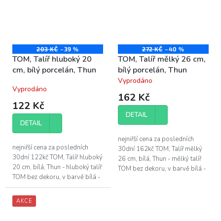
203 KČ
–39 %
272 KČ
–40 %
TOM, Talíř hluboký 20
TOM, Talíř mělký 26 cm,
cm, bílý porcelán, Thun
bílý porcelán, Thun
Vyprodáno
Průměrné
Vyprodáno
hodnocení
162 Kč
produktu
122 Kč
je
DETAIL
4,2
DETAIL
z
5
nejniřší cena za posledních
hvězdiček.
nejniřší cena za posledních
30dní 162kč TOM, Talíř mělký
30dní 122kč TOM, Talíř hluboký
26 cm, bílá, Thun - mělký talíř
20 cm, bílá, Thun - hluboký talíř
TOM bez dekoru, v barvě bílá -
TOM bez dekoru, v barvě bílá -
průměr mělkého talíře je 26 cm
průměr hlubokého talíře je 20
- vyrobeno z vysoce...
cm - vyrobeno z...
AKCE