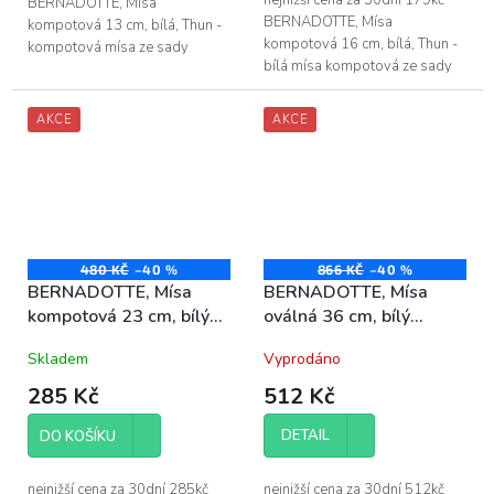
hvězdiček.
nejnižší cena za 30dní 179kč
BERNADOTTE, Mísa
BERNADOTTE, Mísa
kompotová 13 cm, bílá, Thun -
kompotová 16 cm, bílá, Thun -
kompotová mísa ze sady
bílá mísa kompotová ze sady
BERNADOTTE bez dekoru, v
BERNADOTTE bez dekoru -
barvě bílá - průměr kompotové
průměr mísy BERNADOTTE 16
mísy je 13 cm - vyrobeno...
AKCE
AKCE
cm - vyrobeno z...
480 KČ
–40 %
866 KČ
–40 %
BERNADOTTE, Mísa
BERNADOTTE, Mísa
kompotová 23 cm, bílý
oválná 36 cm, bílý
porcelán Thun
porcelán Thun
Skladem
Vyprodáno
285 Kč
512 Kč
DETAIL
DO KOŠÍKU
nejnižší cena za 30dní 285kč
nejnižší cena za 30dní 512kč