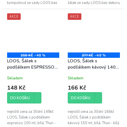
kompotová ze sady LOOS bez
šálek ze sady LOOS bez dekoru
dekoru - délka mísy
- objem šálku LOOS 220 ml
kompotové LOOS 27 cm -
AKCE
AKCE
vyrobeno z vysoce...
250 KČ
–40 %
277 KČ
–40 %
LOOS, Šálek s
LOOS, Šálek s
podšálkem ESPRESSO
podšálkem kávový 140
90 ml, bílý porcelán,
ml, bílý porcelán, Thun
Skladem
Skladem
Thun
148 Kč
166 Kč
DO KOŠÍKU
DO KOŠÍKU
nejnižší cena za 30dní 148kč
nejnižší cena za 30dní 166kč
LOOS, Šálek s podšálkem
LOOS, Šálek s podšálkem
espresso 100 ml, bílá, Thun -
kávový 150 ml, bílá, Thun - bílý