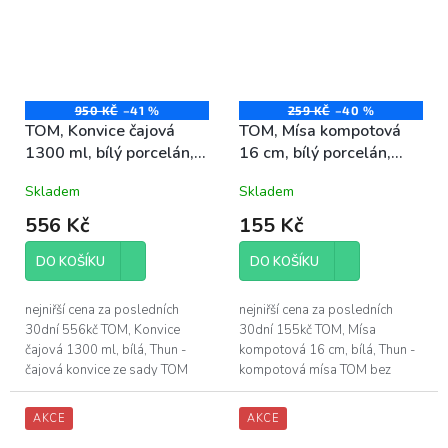
950 KČ
–41 %
259 KČ
–40 %
TOM, Konvice čajová
TOM, Mísa kompotová
1300 ml, bílý porcelán,
16 cm, bílý porcelán,
Thun
Thun
Skladem
Skladem
556 Kč
155 Kč
DO KOŠÍKU
DO KOŠÍKU
nejniřší cena za posledních
nejniřší cena za posledních
30dní 556kč TOM, Konvice
30dní 155kč TOM, Mísa
čajová 1300 ml, bílá, Thun -
kompotová 16 cm, bílá, Thun -
čajová konvice ze sady TOM
kompotová mísa TOM bez
bez dekoru, v barvě bílá -
dekoru, v barvě bílá - průměr
objem čajové konvice je 1300
kompotové mísy je 16 cm -
AKCE
AKCE
ml -...
vyrobeno z...