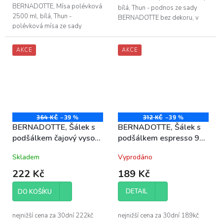
BERNADOTTE, Mísa polévková
bílá, Thun - podnos ze sady
2500 ml, bílá, Thun -
BERNADOTTE bez dekoru, v
polévková mísa ze sady
barvě bílá - délka podnosu je
BERNADOTTE bez dekoru, v
37 cm - vyrobeno z vysoce
barvě bílá - objem polévkové
kvalitního...
AKCE
AKCE
mísy je 2500 ml -...
364 KČ
–39 %
312 KČ
–39 %
BERNADOTTE, Šálek s
BERNADOTTE, Šálek s
podšálkem čajový vysoký
podšálkem espresso 90
240 ml, bílá, porcelán
ml, bílý porcelán Thun
Skladem
Vyprodáno
Thun
222 Kč
189 Kč
DETAIL
DO KOŠÍKU
nejnižší cena za 30dní 222kč
nejnižší cena za 30dní 189kč