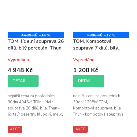
7 499 KČ
–34 %
1 786 KČ
–32 %
TOM, Jídelní souprava 26
TOM, Kompotová
dílů, bílý porcelán, Thun
souprava 7 dílů, bílý
porcelán, Thun
Vyprodáno
Vyprodáno
4 948 Kč
1 208 Kč
DETAIL
DETAIL
nejniřší cena za posledních
nejniřší cena za posledních
30dní 4948kč TOM, Jídelní
30dní 1208kč TOM,
souprava 26 dílů, bílá, Thun -
Kompotová souprava, bílá
6x talíř dezertní, hluboký, mělký
Thun - kompotová souprava
- 1x kompotová mísa - 1x
TOM bez dekoru, v barvě bílá
oválná mísa - 1x mělká mísa -
obsahuje: - 6 ks kompotová
AKCE
AKCE
1x...
mísa - průměr: 16 cm...