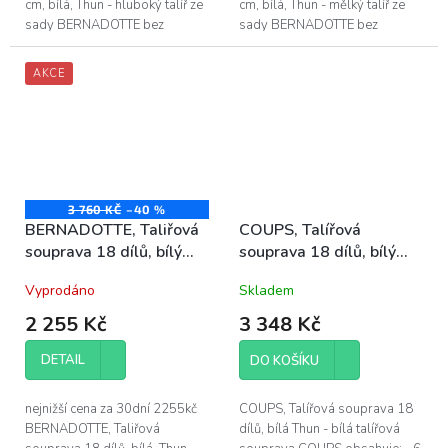
cm, bílá, Thun - hluboký talíř ze
cm, bílá, Thun - mělký talíř ze
sady BERNADOTTE bez
sady BERNADOTTE bez
dekoru, v barvě bílá - průměr
dekoru, v barvě bílá - průměr
hlubokého talíře je 23 cm -...
mělkého talíře je 25 cm -
AKCE
vyrobeno z...
3 760 KČ
–40 %
BERNADOTTE, Taliřová
COUPS, Talířová
souprava 18 dílů, bílý
souprava 18 dílů, bílý
porcelán Thun
porcelán, Thun
Vyprodáno
Skladem
2 255 Kč
3 348 Kč
DETAIL
DO KOŠÍKU
nejnižší cena za 30dní 2255kč
COUPS, Talířová souprava 18
BERNADOTTE, Taliřová
dílů, bílá Thun - bílá talířová