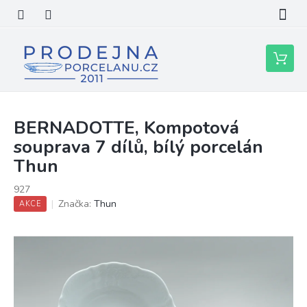
Přejít
na
obsah
Nákupní
košík
BERNADOTTE, Kompotová
souprava 7 dílů, bílý porcelán
Thun
927
Značka:
Thun
AKCE