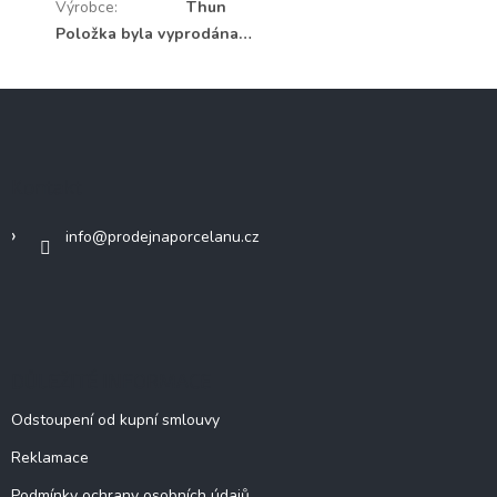
Výrobce
:
Thun
Položka byla vyprodána…
Z
á
p
a
Kontakt
t
í
info
@
prodejnaporcelanu.cz
DŮLEŽITÉ INFORMACE
Odstoupení od kupní smlouvy
Reklamace
Podmínky ochrany osobních údajů