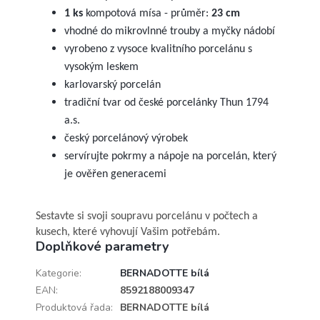
1 ks
kompotová mísa - průměr:
23 cm
vhodné do mikrovlnné trouby a myčky nádobí
vyrobeno z vysoce kvalitního porcelánu s
vysokým leskem
karlovarský porcelán
tradiční tvar od české porcelánky Thun 1794
a.s.
český porcelánový výrobek
servírujte pokrmy a nápoje na porcelán, který
je ověřen generacemi
Sestavte si svoji soupravu porcelánu v počtech a
kusech, které vyhovují Vašim potřebám.
Doplňkové parametry
Kategorie
:
BERNADOTTE bílá
EAN
:
8592188009347
Produktová řada
:
BERNADOTTE bílá