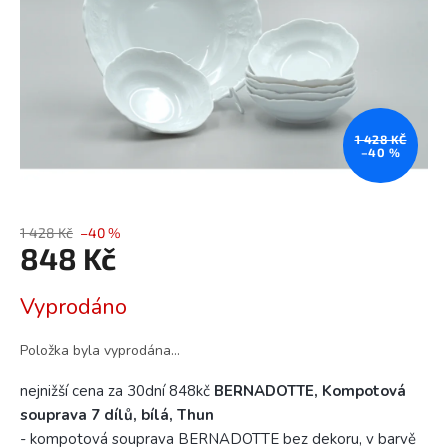
1 428 KČ
–40 %
1 428 Kč
–40 %
848 Kč
Měrná
Vyprodáno
cena:
Položka byla vyprodána…
nejnižší cena za 30dní 848kč
BERNADOTTE, Kompotová
souprava 7 dílů, bílá, Thun
- kompotová souprava BERNADOTTE bez dekoru, v barvě