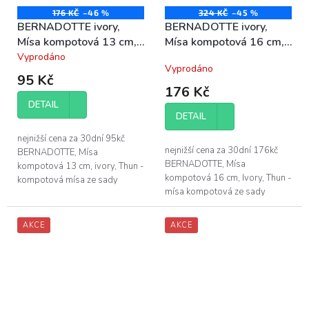
176 KČ
–46 %
324 KČ
–45 %
BERNADOTTE ivory,
BERNADOTTE ivory,
Mísa kompotová 13 cm,
Mísa kompotová 16 cm,
porcelán Thun
porcelán Thun
Vyprodáno
Průměrné
Vyprodáno
hodnocení
95 Kč
produktu
176 Kč
je
DETAIL
5,0
DETAIL
z
5
nejnižší cena za 30dní 95kč
hvězdiček.
nejnižší cena za 30dní 176kč
BERNADOTTE, Mísa
BERNADOTTE, Mísa
kompotová 13 cm, ivory, Thun -
kompotová 16 cm, Ivory, Thun -
kompotová mísa ze sady
mísa kompotová ze sady
BERNADOTTE bez dekoru, v
BERNADOTTE slonová kost -
barvě slonová kost - průměr
průměr mísy BERNADOTTE 16
kompotové mísy je 13 cm...
AKCE
AKCE
cm - vyrobeno z vysoce...