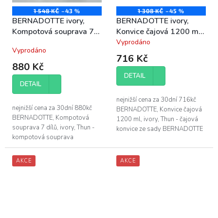
1 548 KČ
–43 %
1 308 KČ
–45 %
BERNADOTTE ivory,
BERNADOTTE ivory,
Kompotová souprava 7
Konvice čajová 1200 ml,
dílů, porcelán Thun
porcelán Thun
Vyprodáno
Průměrné
Vyprodáno
hodnocení
716 Kč
produktu
880 Kč
je
DETAIL
5,0
DETAIL
z
5
nejnižší cena za 30dní 716kč
hvězdiček.
nejnižší cena za 30dní 880kč
BERNADOTTE, Konvice čajová
BERNADOTTE, Kompotová
1200 ml, ivory, Thun - čajová
souprava 7 dílů, ivory, Thun -
konvice ze sady BERNADOTTE
kompotová souprava
bez dekoru, v barvě slonová
BERNADOTTE bez dekoru, v
kost - objem čajové konvice je
barvě slonová kost obsahuje: -
1200...
AKCE
AKCE
6 ks kompotová mísa...