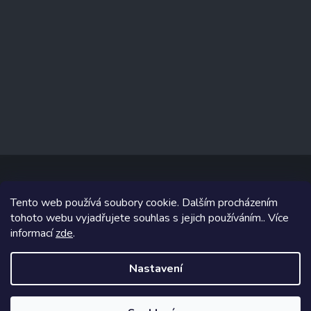
Tento web používá soubory cookie. Dalším procházením
Copyright 2026
prodejnaporcelanu.cz
. Všechna práva vyhrazena.
tohoto webu vyjadřujete souhlas s jejich používáním.. Více
informací
zde
.
Grafický návrh vytvořil a na Shoptet implementoval
Tomáš Hlad
&
Shoptetak.cz
.
Nastavení
Vytvořil Shoptet