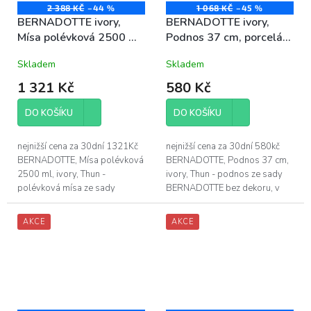
2 388 KČ
–44 %
1 068 KČ
–45 %
BERNADOTTE ivory,
BERNADOTTE ivory,
Mísa polévková 2500 ml,
Podnos 37 cm, porcelán
porcelán Thun
Thun
Skladem
Skladem
1 321 Kč
580 Kč
DO KOŠÍKU
DO KOŠÍKU
nejnižší cena za 30dní 1321Kč
nejnižší cena za 30dní 580kč
BERNADOTTE, Mísa polévková
BERNADOTTE, Podnos 37 cm,
2500 ml, ivory, Thun -
ivory, Thun - podnos ze sady
polévková mísa ze sady
BERNADOTTE bez dekoru, v
BERNADOTTE bez dekoru, v
barvě slonová kost - délka
barvě slonová kost - objem
podnosu je 37 cm - vyrobeno z
AKCE
AKCE
polévkové mísy je 2500...
vysoce...