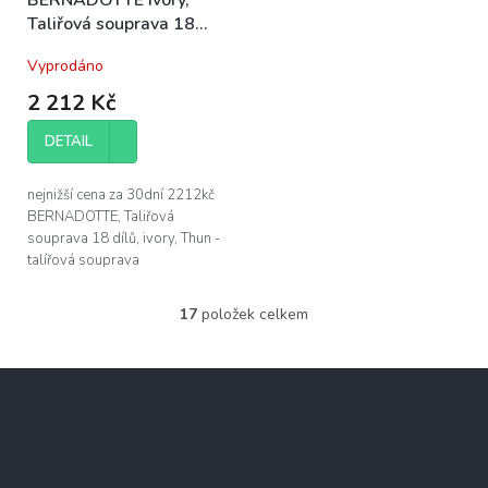
Taliřová souprava 18
dílů, porcelán Thun
Vyprodáno
2 212 Kč
DETAIL
nejnižší cena za 30dní 2212kč
BERNADOTTE, Taliřová
souprava 18 dílů, ivory, Thun -
talířová souprava
BERNADOTTE bez dekoru, v
barvě slonová kost obsahuje: -
17
položek celkem
O
6x talíř dezertní...
v
l
Z
á
á
d
p
a
c
a
Kontakt
í
t
p