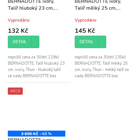
BERNADOTTE ivory,
BERNADOTTE ivory,
Talíř hluboký 23 cm,
Talíř mělký 25 cm,
porcelán Thun
porcelán Thun
Vyprodáno
Vyprodáno
132 Kč
145 Kč
DETAIL
DETAIL
nejnižší cena za 30dní 129kč
nejnižší cena za 30dní 135kč
BERNADOTTE, Talíř hluboký 23
BERNADOTTE, Talíř mělký 25
cm, ivory, Thun - hluboký talíř
cm, ivory, Thun - mělký talíř ze
ze sady BERNADOTTE bez
sady BERNADOTTE bez
dekoru, v barvě slonová kost -
dekoru, v barvě slonová kost -
průměr hlubokého talíře je 23
průměr mělkého talíře je 25 cm
AKCE
cm...
-...
3 890 KČ
–43 %
BERNADOTTE ivory,