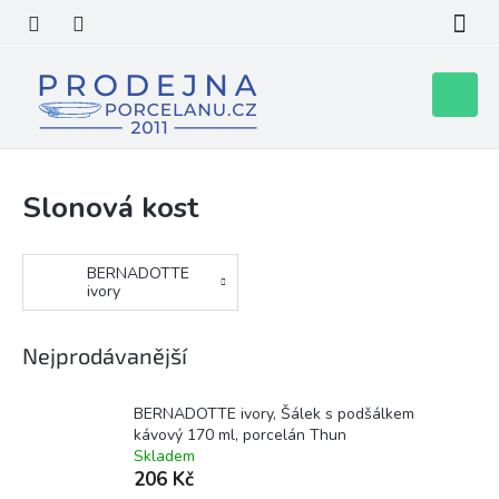
Přejít
na
obsah
Nákupní
košík
Slonová kost
BERNADOTTE
ivory
Nejprodávanější
BERNADOTTE ivory, Šálek s podšálkem
kávový 170 ml, porcelán Thun
Skladem
206 Kč