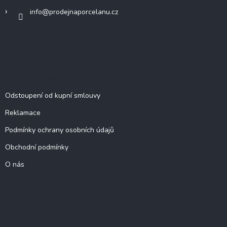
í
r
info
@
prodejnaporcelanu.cz
v
k
y
v
ý
p
i
DŮLEŽITÉ INFORMACE
s
Odstoupení od kupní smlouvy
u
Reklamace
Podmínky ochrany osobních údajů
Obchodní podmínky
O nás