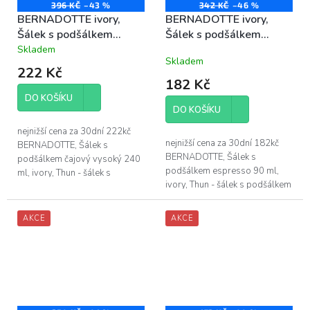
396 KČ
–43 %
342 KČ
–46 %
BERNADOTTE ivory,
BERNADOTTE ivory,
Šálek s podšálkem
Šálek s podšálkem
čajový vysoký 240 ml,
espresso 90 ml,
Skladem
Průměrné
Skladem
porcelán Thun
porcelán Thun
hodnocení
222 Kč
produktu
182 Kč
je
DO KOŠÍKU
4,3
DO KOŠÍKU
z
5
nejnižší cena za 30dní 222kč
hvězdiček.
nejnižší cena za 30dní 182kč
BERNADOTTE, Šálek s
BERNADOTTE, Šálek s
podšálkem čajový vysoký 240
podšálkem espresso 90 ml,
ml, ivory, Thun - šálek s
ivory, Thun - šálek s podšálkem
podšálkem ze sady
ze sady BERNADOTTE bez
BERNADOTTE bez dekoru, v
dekoru, v barvě slonová kost -
barvě slonová kost - objem...
AKCE
AKCE
objem šálku je...