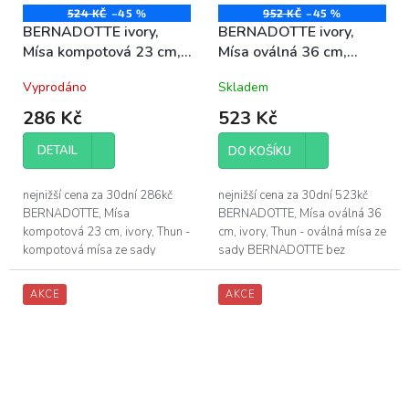
524 KČ
–45 %
952 KČ
–45 %
BERNADOTTE ivory,
BERNADOTTE ivory,
Mísa kompotová 23 cm,
Mísa oválná 36 cm,
porcelán Thun
porcelán Thun
Vyprodáno
Skladem
286 Kč
523 Kč
DETAIL
DO KOŠÍKU
nejnižší cena za 30dní 286kč
nejnižší cena za 30dní 523kč
BERNADOTTE, Mísa
BERNADOTTE, Mísa oválná 36
kompotová 23 cm, ivory, Thun -
cm, ivory, Thun - oválná mísa ze
kompotová mísa ze sady
sady BERNADOTTE bez
BERNADOTTE bez dekoru, v
dekoru, v barvě slonová kost -
barvě slonová kost - průměr
délka oválné mísy je 36 cm -
AKCE
AKCE
kompotové mísy je 23 cm...
vyrobeno...