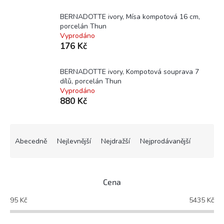
BERNADOTTE ivory, Mísa kompotová 16 cm,
porcelán Thun
Vyprodáno
176 Kč
BERNADOTTE ivory, Kompotová souprava 7
dílů, porcelán Thun
Vyprodáno
880 Kč
Ř
a
Abecedně
Nejlevnější
Nejdražší
Nejprodávanější
z
e
n
Cena
í
p
95
Kč
5435
Kč
r
o