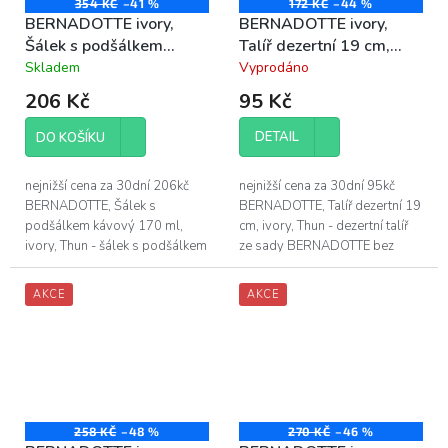
354 KČ
–41 %
172 KČ
–44 %
BERNADOTTE ivory,
BERNADOTTE ivory,
Šálek s podšálkem
Talíř dezertní 19 cm,
kávový 170 ml, porcelán
porcelán Thun
Skladem
Vyprodáno
Průměrné
Průměrné
Thun
hodnocení
hodnocení
206 Kč
95 Kč
produktu
produktu
je
je
DETAIL
DO KOŠÍKU
4,2
4,4
z
z
5
5
nejnižší cena za 30dní 206kč
nejnižší cena za 30dní 95kč
hvězdiček.
hvězdiček.
BERNADOTTE, Šálek s
BERNADOTTE, Talíř dezertní 19
podšálkem kávový 170 ml,
cm, ivory, Thun - dezertní talíř
ivory, Thun - šálek s podšálkem
ze sady BERNADOTTE bez
ze sady BERNADOTTE bez
dekoru, v barvě slonová kost -
dekoru, v barvě slonová kost -
průměr dezertního talíře je 19...
AKCE
AKCE
objem šálku je...
258 KČ
–48 %
270 KČ
–46 %