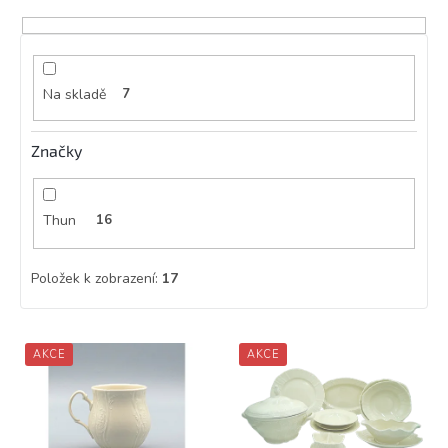
d
u
k
t
ů
Na skladě
7
Značky
Thun
16
Položek k zobrazení:
17
V
AKCE
AKCE
ý
p
i
s