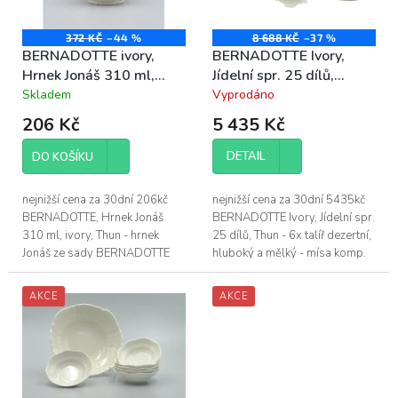
p
r
o
372 KČ
–44 %
8 688 KČ
–37 %
BERNADOTTE ivory,
BERNADOTTE Ivory,
d
Hrnek Jonáš 310 ml,
Jídelní spr. 25 dílů,
u
porcelán Thun
porcelán Thun
Skladem
Vyprodáno
k
Průměrné
Průměrné
hodnocení
hodnocení
t
206 Kč
5 435 Kč
produktu
produktu
ů
je
je
DETAIL
DO KOŠÍKU
4,3
3,9
z
z
5
5
nejnižší cena za 30dní 206kč
nejnižší cena za 30dní 5435kč
hvězdiček.
hvězdiček.
BERNADOTTE, Hrnek Jonáš
BERNADOTTE Ivory, Jídelní spr.
310 ml, ivory, Thun - hrnek
25 dílů, Thun - 6x talíř dezertní,
Jonáš ze sady BERNADOTTE
hluboký a mělký - mísa komp.
bez dekoru, v barvě slonová
23 a 25cm - mísa ovál 34cm -
kost - objem hrnku je 310 ml -
mísa 30 cm - omáč. s...
AKCE
AKCE
vyrobeno z...