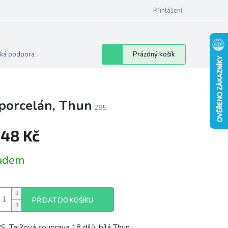
Přihlášení
Nákupní
Prázdný košík
cká podpora:
košík
 porcelán, Thun
265
348 Kč
á
adem
PŘIDAT DO KOŠÍKU
, Talířová souprava 18 dílů, bílá Thun