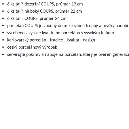
6 ks talíř dezertní COUPS, průměr 19 cm
6 ks talíř hluboký COUPS, průměr 22 cm
6 ks talíř COUPS, průměr 24 cm
porcelán COUPS je vhodný do mikrovlnné trouby a myčky nádobí
vyrobeno z vysoce kvalitního porcelánu s vysokým leskem
karlovarský porcelán - tradice - kvalita - design
český porcelánový výrobek
servírujte pokrmy a nápoje na porcelán, který je ověřen genera