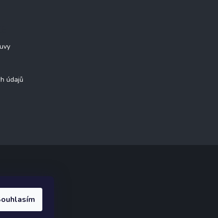
CE
ouvy
h údajů
ak.cz
.
ouhlasím