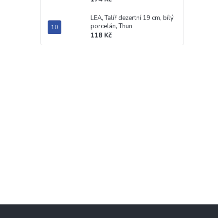
LEA, Talíř dezertní 19 cm, bílý
porcelán, Thun
118 Kč
Z