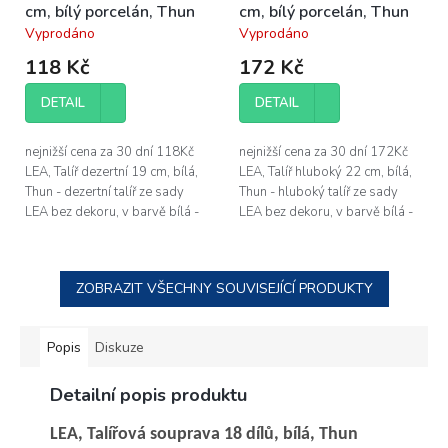
cm, bílý porcelán, Thun
cm, bílý porcelán, Thun
Vyprodáno
Vyprodáno
Průměrné
Průměrné
hodnocení
hodnocení
118 Kč
172 Kč
produktu
produktu
je
je
DETAIL
DETAIL
4,3
4,4
z
z
5
5
nejnižší cena za 30 dní 118Kč
nejnižší cena za 30 dní 172Kč
hvězdiček.
hvězdiček.
LEA, Talíř dezertní 19 cm, bílá,
LEA, Talíř hluboký 22 cm, bílá,
Thun - dezertní talíř ze sady
Thun - hluboký talíř ze sady
LEA bez dekoru, v barvě bílá -
LEA bez dekoru, v barvě bílá -
průměr dezertního talíře je 19
průměr hlubokého talíře je 22
cm - vyrobeno z...
cm - vyrobeno z vysoce...
ZOBRAZIT VŠECHNY SOUVISEJÍCÍ PRODUKTY
Popis
Diskuze
Detailní popis produktu
LEA, Talířová souprava 18 dílů, bílá, Thun