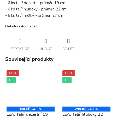
- 6 ks talíř dezertí - průměr: 19 cm
- 6 ks talíř hluboký - průměr: 22 cm
- 6 ks talíř mělký - průměr: 27 cm
Detailní informace
ZEPTAT SE
HLÍDAT
SDÍLET
Související produkty
AKCE
AKCE
TIP
TIP
198 KČ
–40 %
290 KČ
–40 %
LEA, Talíř dezertní 19
LEA, Talíř hluboký 22