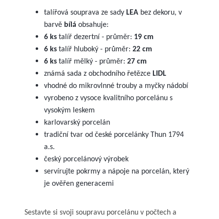
talířová souprava ze sady
LEA
bez dekoru, v
barvě
bílá
obsahuje:
6 ks
talíř dezertní - průměr:
19 cm
6 ks
talíř hluboký - průměr:
22 cm
6 ks
talíř mělký - průměr:
27 cm
známá sada z obchodního řetězce
LIDL
vhodné do mikrovlnné trouby a myčky nádobí
vyrobeno z vysoce kvalitního porcelánu s
vysokým leskem
karlovarský porcelán
tradiční tvar od české porcelánky Thun 1794
a.s.
český porcelánový výrobek
servírujte pokrmy a nápoje na porcelán, který
je ověřen generacemi
Sestavte si svoji soupravu porcelánu v počtech a