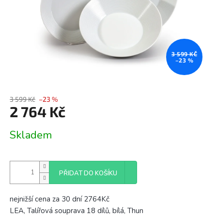
3 599 KČ
–23 %
3 599 Kč
–23 %
2 764 Kč
Měrná
Skladem
cena:
PŘIDAT DO KOŠÍKU
nejnižší cena za 30 dní 2764Kč
LEA, Talířová souprava 18 dílů, bílá, Thun