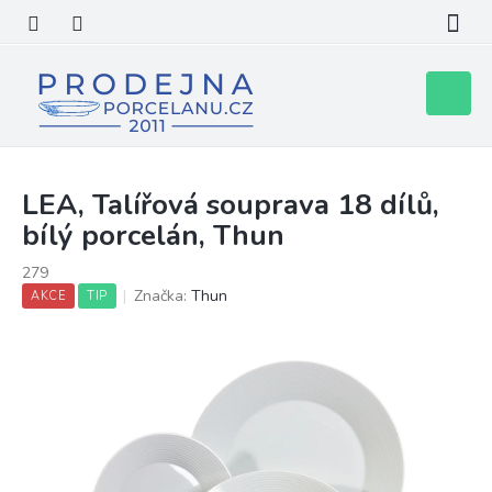
Přejít
na
obsah
Nákupní
košík
LEA, Talířová souprava 18 dílů,
bílý porcelán, Thun
279
Značka:
Thun
AKCE
TIP