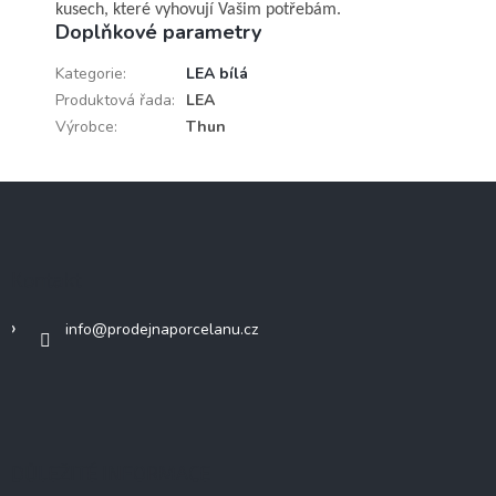
kusech, které vyhovují Vašim potřebám.
Doplňkové parametry
Kategorie
:
LEA bílá
Produktová řada
:
LEA
Výrobce
:
Thun
Z
á
p
a
Kontakt
t
í
info
@
prodejnaporcelanu.cz
DŮLEŽITÉ INFORMACE