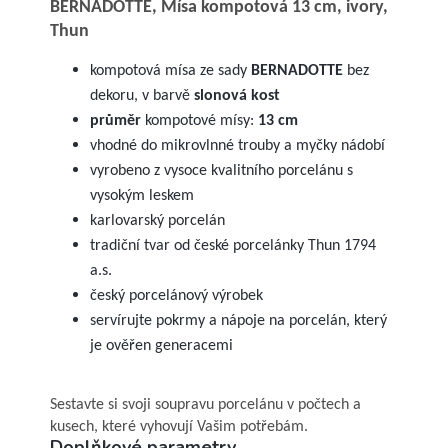
BERNADOTTE, Mísa kompotová 13 cm, ivory,
Thun
kompotová mísa ze sady
BERNADOTTE
bez
dekoru, v barvě
slonová kost
průměr
kompotové mísy:
13 cm
vhodné do mikrovlnné trouby a myčky nádobí
vyrobeno z vysoce kvalitního porcelánu s
vysokým leskem
karlovarský porcelán
tradiční tvar od české porcelánky Thun 1794
a.s.
český porcelánový výrobek
servírujte pokrmy a nápoje na porcelán, který
je ověřen generacemi
Sestavte si svoji soupravu porcelánu v počtech a
kusech, které vyhovují Vašim potřebám.
Doplňkové parametry