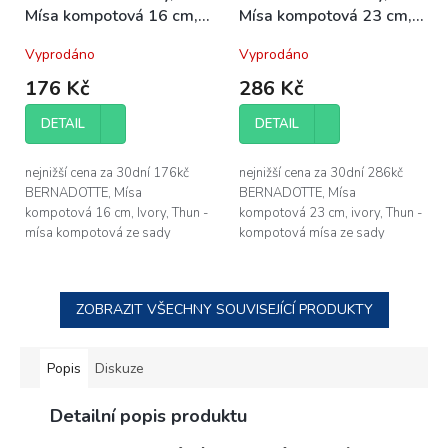
Mísa kompotová 16 cm,
Mísa kompotová 23 cm,
porcelán Thun
porcelán Thun
Vyprodáno
Vyprodáno
176 Kč
286 Kč
DETAIL
DETAIL
nejnižší cena za 30dní 176kč
nejnižší cena za 30dní 286kč
BERNADOTTE, Mísa
BERNADOTTE, Mísa
kompotová 16 cm, Ivory, Thun -
kompotová 23 cm, ivory, Thun -
mísa kompotová ze sady
kompotová mísa ze sady
BERNADOTTE slonová kost -
BERNADOTTE bez dekoru, v
průměr mísy BERNADOTTE 16
barvě slonová kost - průměr
cm - vyrobeno z vysoce...
kompotové mísy je 23 cm...
ZOBRAZIT VŠECHNY SOUVISEJÍCÍ PRODUKTY
Popis
Diskuze
Detailní popis produktu