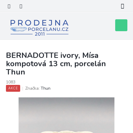
Přejít
na
obsah
Nákupní
košík
BERNADOTTE ivory, Mísa
kompotová 13 cm, porcelán
Thun
1083
Značka:
Thun
AKCE