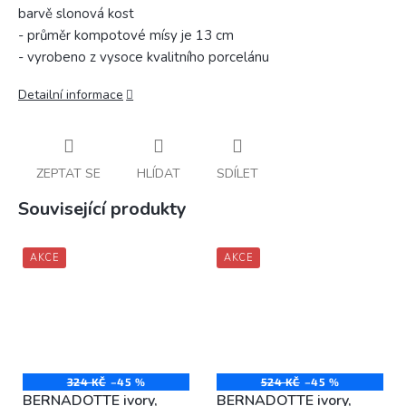
barvě slonová kost
- průměr kompotové mísy je 13 cm
- vyrobeno z vysoce kvalitního porcelánu
Detailní informace
ZEPTAT SE
HLÍDAT
SDÍLET
Související produkty
AKCE
AKCE
324 KČ
–45 %
524 KČ
–45 %
BERNADOTTE ivory,
BERNADOTTE ivory,