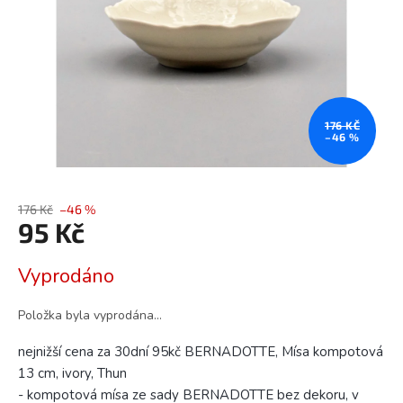
176 KČ
–46 %
176 Kč
–46 %
95 Kč
Měrná
Vyprodáno
cena:
Položka byla vyprodána…
nejnižší cena za 30dní 95kč BERNADOTTE, Mísa kompotová
13 cm, ivory, Thun
- kompotová mísa ze sady BERNADOTTE bez dekoru, v