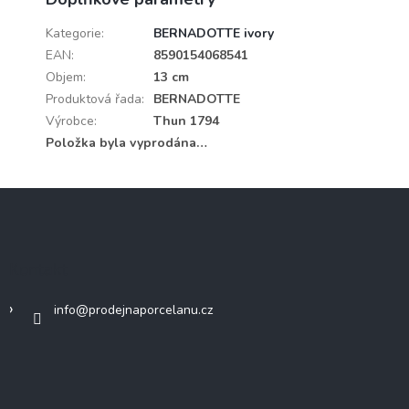
Kategorie
:
BERNADOTTE ivory
EAN
:
8590154068541
Objem
:
13 cm
Produktová řada
:
BERNADOTTE
Výrobce
:
Thun 1794
Položka byla vyprodána…
Z
á
p
a
Kontakt
t
í
info
@
prodejnaporcelanu.cz