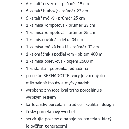
6 ks talíř dezertní - průměr 19 cm
6 ks talíř hluboký - průměr 23 cm
6 ks talíř mělký - průměr 25 cm
1 ks mísa kompotová - průměr 23 cm
1 ks mísa kompotová - průměr 25 cm
1 ks mísa oválná - délka 34 cm
1 ks mísa mělká kulatá - průměr 30 cm
1 ks omáčník s podšálkem - objem 400 ml
1 ks mísa polévková - objem 2500 ml
1 ks slánka - pepřenka jednodílná
porcelán BERNADOTTE Ivory je vhodný do
mikrovlnné trouby a myčky nádobí
vyrobeno z vysoce kvalitního porcelánu s
vysokým leskem
karlovarský porcelán - tradice - kvalita - design
český porcelánový výrobek
servírujte pokrmy a nápoje na porcelán, který
je ověřen generacemi