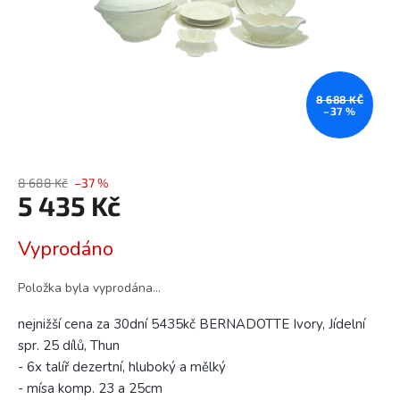
8 688 KČ
–37 %
8 688 Kč
–37 %
5 435 Kč
Měrná
Vyprodáno
cena:
Položka byla vyprodána…
nejnižší cena za 30dní 5435kč BERNADOTTE Ivory, Jídelní
spr. 25 dílů, Thun
- 6x talíř dezertní, hluboký a mělký
- mísa komp. 23 a 25cm