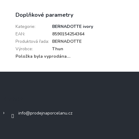
Doplňkové parametry
Kategorie
:
BERNADOTTE ivory
EAN
:
8590154254364
Produktová řada
:
BERNADOTTE
Výrobce
:
Thun
Položka byla vyprodána…
Z
á
p
a
Kontakt
t
í
info
@
prodejnaporcelanu.cz