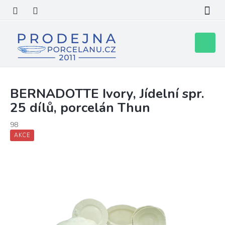
Přejít
na
obsah
Nákupní
košík
BERNADOTTE Ivory, Jídelní spr.
25 dílů, porcelán Thun
98
AKCE