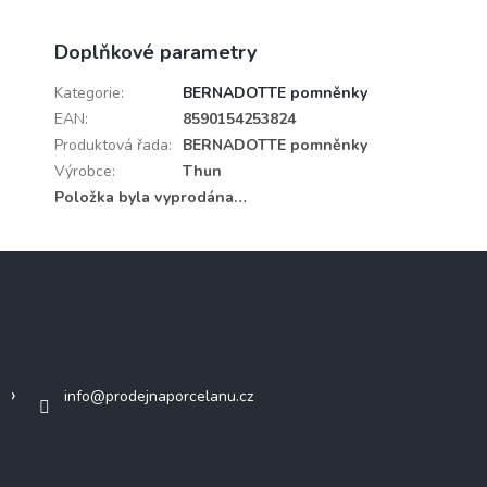
Doplňkové parametry
Kategorie
:
BERNADOTTE pomněnky
EAN
:
8590154253824
Produktová řada
:
BERNADOTTE pomněnky
Výrobce
:
Thun
Položka byla vyprodána…
Z
á
p
a
Kontakt
t
í
info
@
prodejnaporcelanu.cz