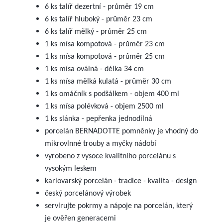
6 ks talíř dezertní - průměr 19 cm
6 ks talíř hluboký - průměr 23 cm
6 ks talíř mělký - průměr 25 cm
1 ks mísa kompotová - průměr 23 cm
1 ks mísa kompotová - průměr 25 cm
1 ks mísa oválná - délka 34 cm
1 ks mísa mělká kulatá - průměr 30 cm
1 ks omáčník s podšálkem - objem 400 ml
1 ks mísa polévková - objem 2500 ml
1 ks slánka - pepřenka jednodílná
porcelán BERNADOTTE pomněnky je vhodný do
mikrovlnné trouby a myčky nádobí
vyrobeno z vysoce kvalitního porcelánu s
vysokým leskem
karlovarský porcelán - tradice - kvalita - design
český porcelánový výrobek
servírujte pokrmy a nápoje na porcelán, který
je ověřen generacemi