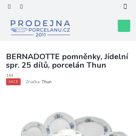
Přejít
na
obsah
Nákupní
košík
BERNADOTTE pomněnky, Jídelní
spr. 25 dílů, porcelán Thun
144
Značka:
Thun
AKCE