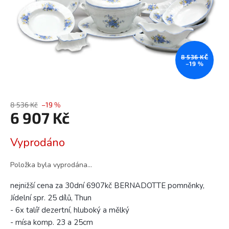
8 536 KČ
–19 %
8 536 Kč
–19 %
6 907 Kč
Měrná
Vyprodáno
cena:
Položka byla vyprodána…
nejnižší cena za 30dní 6907kč BERNADOTTE pomněnky,
Jídelní spr. 25 dílů, Thun
- 6x talíř dezertní, hluboký a mělký
- mísa komp. 23 a 25cm