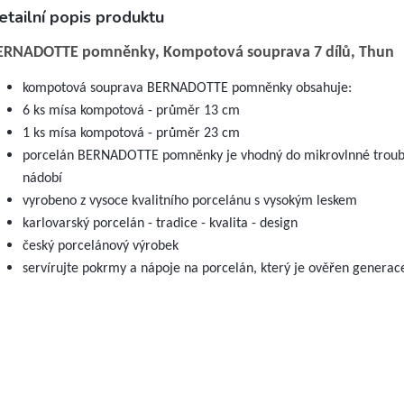
etailní popis produktu
ERNADOTTE pomněnky, Kompotová souprava 7 dílů, Thun
kompotová souprava BERNADOTTE pomněnky obsahuje:
6 ks mísa kompotová - průměr 13 cm
1 ks mísa kompotová - průměr 23 cm
porcelán BERNADOTTE pomněnky je vhodný do mikrovlnné troub
nádobí
vyrobeno z vysoce kvalitního porcelánu s vysokým leskem
karlovarský porcelán - tradice - kvalita - design
český porcelánový výrobek
servírujte pokrmy a nápoje na porcelán, který je ověřen genera