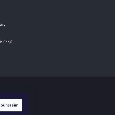
CE
ouvy
h údajů
ak.cz
.
ouhlasím