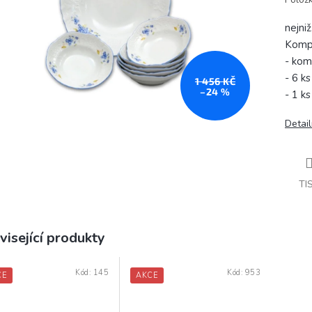
nejni
Kompo
- ko
- 6 k
1 456 KČ
–24 %
- 1 k
Detail
TI
visející produkty
Kód:
145
Kód:
953
CE
AKCE