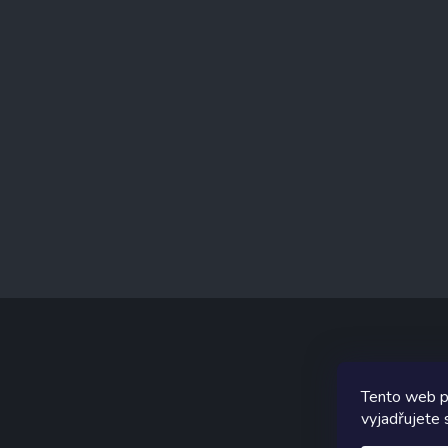
á
p
a
t
í
Tento web p
Graf
vyjadřujete 