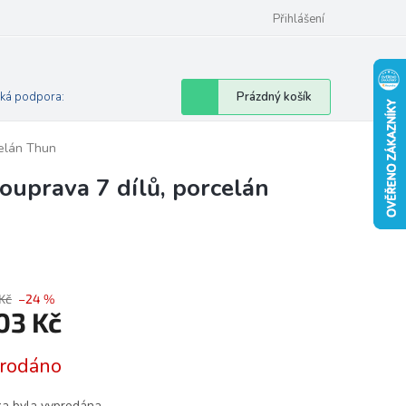
Přihlášení
Nákupní
Prázdný košík
cká podpora:
košík
elán Thun
prava 7 dílů, porcelán
Kč
–24 %
103 Kč
á
rodáno
ka byla vyprodána…