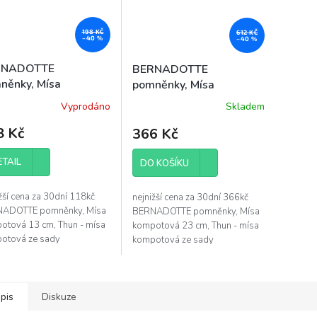
198 KČ
612 KČ
–40 %
–40 %
RNADOTTE
BERNADOTTE
něnky, Mísa
pomněnky, Mísa
potová 13 cm,
kompotová 23 cm,
Vyprodáno
Skladem
celán Thun
porcelán Thun
8 Kč
366 Kč
ETAIL
DO KOŠÍKU
žší cena za 30dní 118kč
nejnižší cena za 30dní 366kč
ADOTTE pomněnky, Mísa
BERNADOTTE pomněnky, Mísa
otová 13 cm, Thun - mísa
kompotová 23 cm, Thun - mísa
otová ze sady
kompotová ze sady
ADOTTE pomněnky -
BERNADOTTE pomněnky -
ěr mísy BERNADOTTE 13
průměr mísy BERNADOTTE 23
vyrobeno z vysoce...
cm
pis
Diskuze