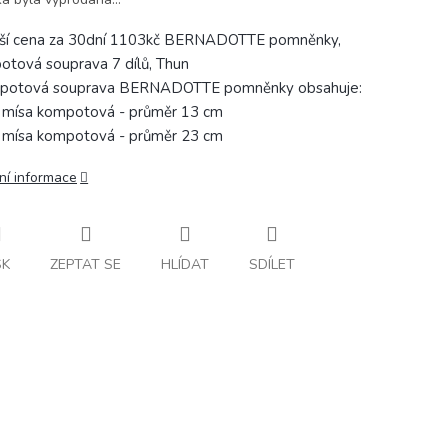
žší cena za 30dní 1103kč BERNADOTTE pomněnky,
tová souprava 7 dílů, Thun
mpotová souprava BERNADOTTE pomněnky obsahuje:
s mísa kompotová - průměr 13 cm
s mísa kompotová - průměr 23 cm
ní informace
SK
ZEPTAT SE
HLÍDAT
SDÍLET