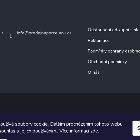
Kontakt
DŮLEŽITÉ INFORMA
Odstoupení od kupní sml
info
@
prodejnaporcelanu.cz
Reklamace
Podmínky ochrany osobníc
Obchodní podmínky
O nás
Copyright 2026
prodejnaporcelanu.cz
. Všechna práva vyhrazena.
oužívá soubory cookie. Dalším procházením tohoto webu
ický návrh vytvořil a na Shoptet implementoval
Tomáš Hlad
&
Shoptet
S
souhlas s jejich používáním.. Více informací
zde
.
Vytvořil Shoptet