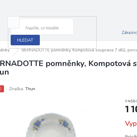
Zákazni
HLEDAT
ěnky
BERNADOTTE pomněnky, Kompotová souprava 7 dílů, porc
RNADOTTE pomněnky, Kompotová sou
un
Značka:
Thun
E
1 456 
1 
Měrn
Vyp
cena:
Polož