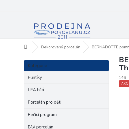
Přejít
na
obsah
Domů
Dekorovaný porcelán
BERNADOTTE pomn
BE
P
Přeskočit
o
Kategorie
Th
kategorie
s
t
Puntíky
146
r
AKC
a
LEA bílá
n
Porcelán pro děti
n
í
Pečící program
p
a
Bílý porcelán
n