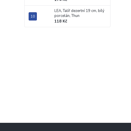
LEA, Talíř dezertní 19 cm, bílý
porcelán, Thun
118 Kč
Z