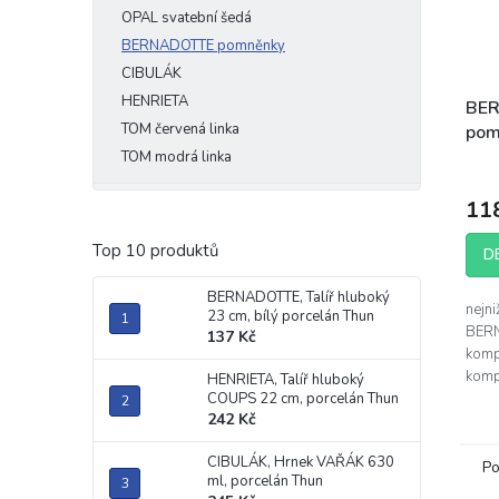
OPAL svatební šedá
BERNADOTTE pomněnky
CIBULÁK
HENRIETA
BE
TOM červená linka
pom
kom
TOM modrá linka
por
11
Top 10 produktů
D
BERNADOTTE, Talíř hluboký
nejni
23 cm, bílý porcelán Thun
BERN
137 Kč
komp
komp
HENRIETA, Talíř hluboký
COUPS 22 cm, porcelán Thun
BERN
242 Kč
prům
cm - 
CIBULÁK, Hrnek VAŘÁK 630
Po
ml, porcelán Thun