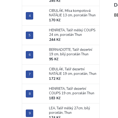
245 Kč
D
CIBULÁK, Mísa kompotová
B
NATÁLIE 13 cm, porcelán Thun
170 Kč
HENRIETA, Talíř mělký COUPS
24 cm, porcelán Thun
244 Kč
BERNADOTTE, Talíř dezertní
19 cm, bílý porcelán Thun
95 Kč
CIBULÁK, Talíř dezertní
NATÁLIE 19 cm, porcelán, Thun
172 Kč
HENRIETA, Talíř dezertní
COUPS 19 cm, porcelán Thun
183 Kč
LEA, Talíř mělký 27cm, bílý
porcelán, Thun
174 Kč