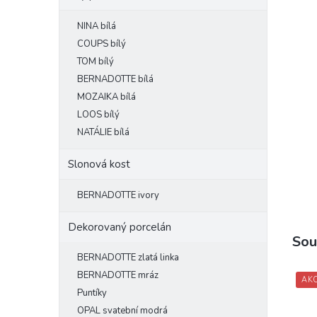
e
NINA bílá
l
COUPS bílý
TOM bílý
BERNADOTTE bílá
MOZAIKA bílá
LOOS bílý
NATÁLIE bílá
Slonová kost
BERNADOTTE ivory
Dekorovaný porcelán
Sou
BERNADOTTE zlatá linka
BERNADOTTE mráz
AK
Puntíky
OPAL svatební modrá