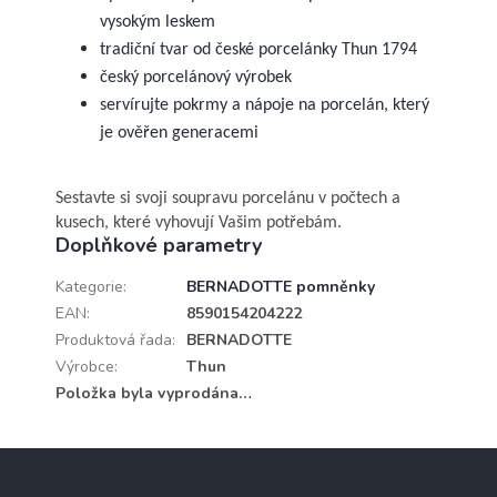
vysokým leskem
tradiční tvar od české porcelánky Thun 1794
český porcelánový výrobek
servírujte pokrmy a nápoje na porcelán, který
je ověřen generacemi
Sestavte si svoji soupravu porcelánu v počtech a
kusech, které vyhovují Vašim potřebám.
Doplňkové parametry
Kategorie
:
BERNADOTTE pomněnky
EAN
:
8590154204222
Produktová řada
:
BERNADOTTE
Výrobce
:
Thun
Položka byla vyprodána…
Z
á