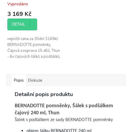
souprava 15 dílů,
Vyprodáno
Průměrné
porcelán Thun
hodnocení
3 169 Kč
produktu
je
DETAIL
5,0
z
5
nejnižší cena za 30dní 3169kč
hvězdiček.
BERNADOTTE pomněnky,
Čajová souprava 15 dílů, Thun
- 6x čajových šálků a podšálků,
objem 205 ml - 1x cukřenka
220 ml - 1x mlékovka 180 ml -
1x...
Popis
Diskuze
Detailní popis produktu
BERNADOTTE pomněnky, Šálek s podšálkem
čajový 240 ml, Thun
Šálek s podšálkem ze sady BERNADOTTE pomněnky
objem šálku BERNADOTTE 240 ml