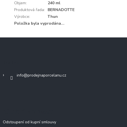
Objem
:
240 ml
Produktová řada
:
BERNADOTTE
Výrobce
:
Thun
Položka byla vyprodána…
Z
á
p
a
Kontakt
t
í
info
@
prodejnaporcelanu.cz
DŮLEŽITÉ INFORMACE
Odstoupení od kupní smlouvy