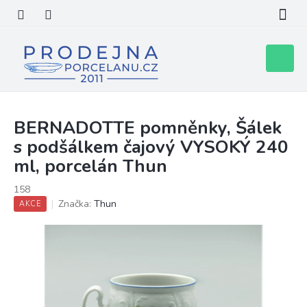
Přejít
na
obsah
Nákupní
košík
BERNADOTTE pomněnky, Šálek
s podšálkem čajový VYSOKÝ 240
ml, porcelán Thun
158
Značka:
Thun
AKCE