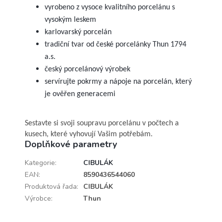
vyrobeno z vysoce kvalitního porcelánu s
vysokým leskem
karlovarský porcelán
tradiční tvar od české porcelánky Thun 1794
a.s.
český porcelánový výrobek
servírujte pokrmy a nápoje na porcelán, který
je ověřen generacemi
Sestavte si svoji soupravu porcelánu v počtech a
kusech, které vyhovují Vašim potřebám.
Doplňkové parametry
Kategorie
:
CIBULÁK
EAN
:
8590436544060
Produktová řada
:
CIBULÁK
Výrobce
:
Thun