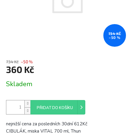
734 KČ
–50 %
734 Kč
–50 %
360 Kč
Měrná
Skladem
cena:
PŘIDAT DO KOŠÍKU
nejnižší cena za posledních 30dní 612Kč
CIBULÁK, miska VITAL 700 ml, Thun