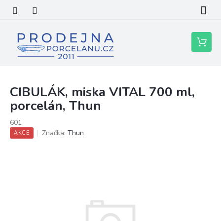
Přejít
na
obsah
Nákupní
košík
CIBULÁK, miska VITAL 700 ml,
porcelán, Thun
601
Značka:
Thun
AKCE