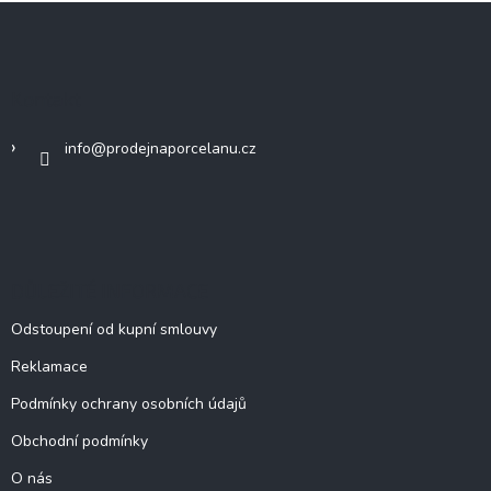
Z
á
p
a
Kontakt
t
í
info
@
prodejnaporcelanu.cz
DŮLEŽITÉ INFORMACE
Odstoupení od kupní smlouvy
Reklamace
Podmínky ochrany osobních údajů
Obchodní podmínky
O nás