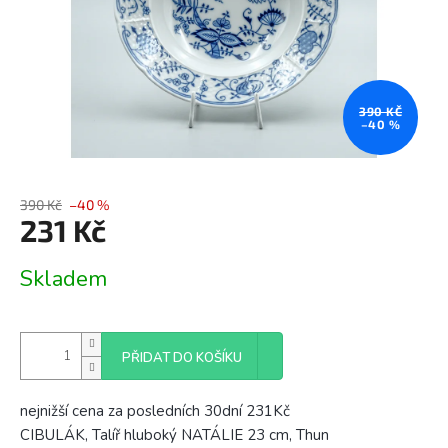
390 KČ
–40 %
390 Kč
–40 %
231 Kč
Měrná
Skladem
cena:
PŘIDAT DO KOŠÍKU
nejnižší cena za posledních 30dní 231Kč
CIBULÁK, Talíř hluboký NATÁLIE 23 cm, Thun