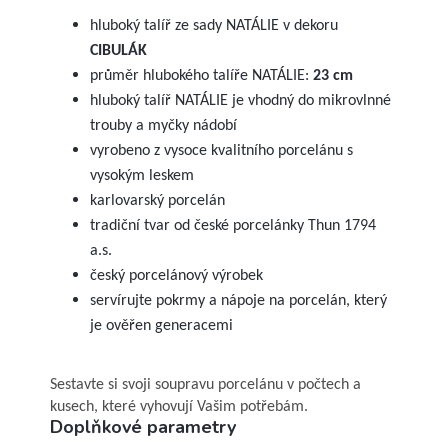
hluboký talíř ze sady NATÁLIE v dekoru
CIBULÁK
průměr hlubokého talíře NATÁLIE:
23 cm
hluboký talíř NATÁLIE je vhodný do mikrovlnné
trouby a myčky nádobí
vyrobeno z vysoce kvalitního porcelánu s
vysokým leskem
karlovarský porcelán
tradiční tvar od české porcelánky Thun 1794
a.s.
český porcelánový výrobek
servírujte pokrmy a nápoje na porcelán, který
je ověřen generacemi
Sestavte si svoji soupravu porcelánu v počtech a
kusech, které vyhovují Vašim potřebám.
Doplňkové parametry