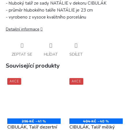
- hluboký talíř ze sady NATÁLIE v dekoru CIBULÁK
- průměr hlubokého talíře NATÁLIE je 23 cm
- vyrobeno z vysoce kvalitního porcelánu
Detailní informace
ZEPTAT SE
HLÍDAT
SDÍLET
Související produkty
AKCE
AKCE
296 KČ
–41 %
404 KČ
–40 %
CIBULÁK, Talíř dezertní
CIBULÁK, Talíř mělký