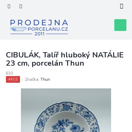
Přejít
na
obsah
Nákupní
košík
CIBULÁK, Talíř hluboký NATÁLIE
23 cm, porcelán Thun
610
Značka:
Thun
AKCE