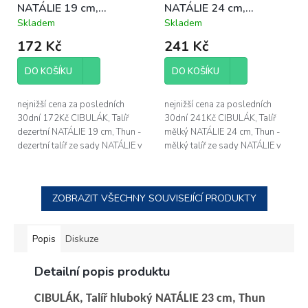
NATÁLIE 19 cm,
NATÁLIE 24 cm,
porcelán, Thun
porcelán Thun
Skladem
Skladem
Průměrné
Průměrné
hodnocení
hodnocení
172 Kč
241 Kč
produktu
produktu
je
je
DO KOŠÍKU
DO KOŠÍKU
5,0
5,0
z
z
5
5
nejnižší cena za posledních
nejnižší cena za posledních
hvězdiček.
hvězdiček.
30dní 172Kč CIBULÁK, Talíř
30dní 241Kč CIBULÁK, Talíř
dezertní NATÁLIE 19 cm, Thun -
mělký NATÁLIE 24 cm, Thun -
dezertní talíř ze sady NATÁLIE v
mělký talíř ze sady NATÁLIE v
dekoru CIBULÁK - průměr
dekoru CIBULÁK - průměr
dezertního talíře NATÁLIE je
mělkého talíře NATÁLIE je 24
19...
cm -...
ZOBRAZIT VŠECHNY SOUVISEJÍCÍ PRODUKTY
Popis
Diskuze
Detailní popis produktu
CIBULÁK, Talíř hluboký NATÁLIE 23 cm, Thun