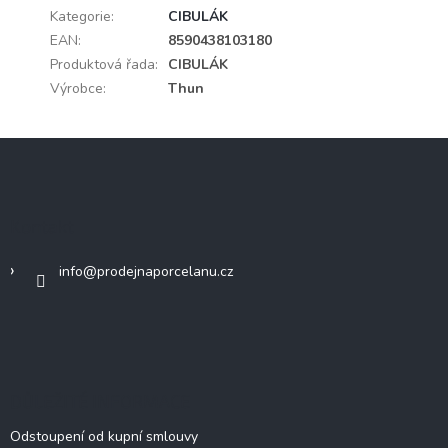
Kategorie
:
CIBULÁK
EAN
:
8590438103180
Produktová řada
:
CIBULÁK
Výrobce
:
Thun
Z
á
p
a
Kontakt
t
í
info
@
prodejnaporcelanu.cz
DŮLEŽITÉ INFORMACE
Odstoupení od kupní smlouvy